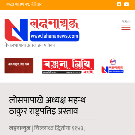
२०८३ श्रावण २१, बिहिबार
Tog
nav
नेपालभाषाया अनलाइन पत्रिका
लोसपापाखे अध्यक्ष महन्थ
ठाकुर राष्ट्रपतिइ प्रस्ताव
लहनान्युज
| चिल्लाथ्व द्धितीया ११४३,