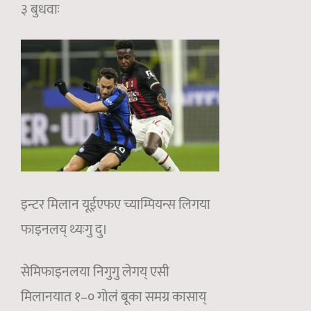
३ बुधवाः
इन्टर मिलान यूईएफए च्याम्पियन्स लिगया
फाइनलय् थ्यःगु दु।
सेमिफाइनलया निगुगु लेगय् एसी
मिलानयात १–० गोलं बूका समग्र कासाय्