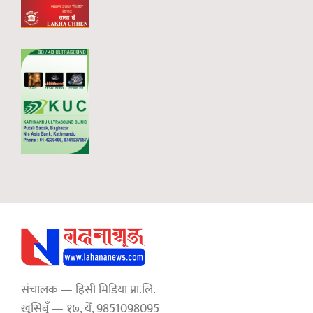
संचालक — हिसी मिडिया प्रा.लि.
खुसिबुँ — १७, येँ, 9851098095