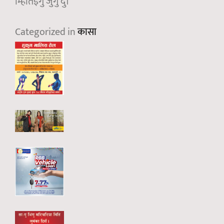
म्हितिइगु जुगु दु।
Categorized in
कासा