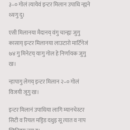
३–० गोलं त्यायेवं इन्टर मिलान उपाधि न्ह्यने
थ्यःगु दु।
एसी मिलानया मैदानय् वंगु चान्ह्यः जुगु
कासाय् इन्टर मिलानया लाउटारो मार्टिनेजं
७४ गु मिनेटय् याःगु गोल हे निर्णायक जुगु
खः।
न्हापागु लेगय् इन्टर मिलान २–० गोलं
विजयी जूगु खः।
इन्टर मिलानं उपाधिया लागि म्यानचेस्टर
सिटी व रियल मड्रिड दथुइ सू त्यात व नाप