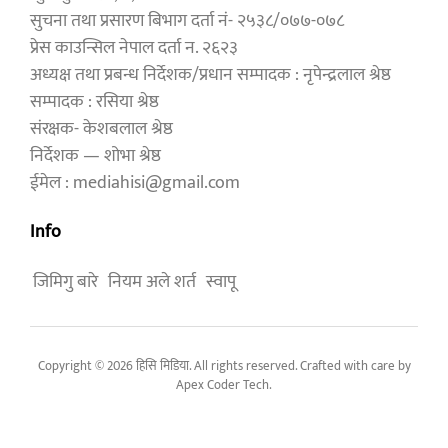
सुचना तथा प्रसारण बिभाग दर्ता नं- २५३८/०७७-०७८
प्रेस काउन्सिल नेपाल दर्ता न. २६२३
अध्यक्ष तथा प्रबन्ध निर्देशक/प्रधान सम्पादक : नृपेन्द्रलाल श्रेष्ठ
सम्पादक : रसिया श्रेष्ठ
संरक्षक- केशबलाल श्रेष्ठ
निर्देशक — शोभा श्रेष्ठ
ईमेल : mediahisi@gmail.com
Info
जिमिगु बारे
नियम अले शर्त
स्वापू
Copyright © 2026 हिसि मिडिया. All rights reserved. Crafted with care by
Apex Coder Tech
.