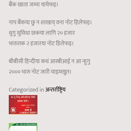
बैंक खाता जम्मा यायेफइ।
नाप बैंकया छु न शाखाय् वना नोट हिलेफइ।
थुगु सुविधा छकया लागि २० हजार
भारुतक २ हजारया नोट हिलेफइ।
बीबीसी हिन्दीया कथं आरबीआई न आ न्हुगु
२००० भारु नोट जारी याइमखुत।
Categorized in
अन्तर्राष्ट्रिय