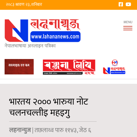
२०८३ श्रावण २३, शनिबार
Tog
nav
नेपालभाषाया अनलाइन पत्रिका
भारतय २००० भारुया नोट
चलनचल्तीइ महइगु
लहनान्युज
| तछलाथ्व पारु ११४३, जेठ ६