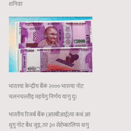
शनिवाः
भारतया केन्द्रीय बैंकं २००० भारुया नोट
चलनचल्तीइ महयेगु निर्णय याःगु दु।
भारतीय रिजर्ब बैंक (आरबीआई)या कथं आः
थुगु नोट बैध जुइ, तर ३० सेप्टेम्बरलिपा थःगु