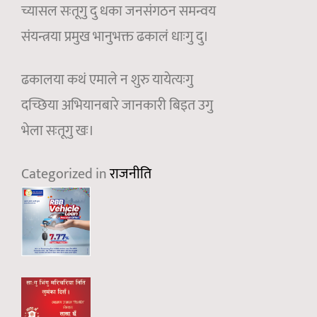
च्यासल सःतूगु दु धका जनसंगठन समन्वय
संयन्त्रया प्रमुख भानुभक्त ढकालं धाःगु दु।
ढकालया कथं एमाले न शुरु यायेत्यःगु
दच्छिया अभियानबारे जानकारी बिइत उगु
भेला सःतूगु खः।
Categorized in
राजनीति