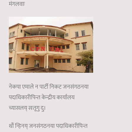
मंगलवाः
नेकपा एमाले न पार्टी निकट जनसंगठनया
पदाधिकारीपिन्त केन्द्रीय कार्यालय
च्यासलय् सःतूगु दु।
थौं न्हिनय् जनसंगठनया पदाधिकारीपिन्त