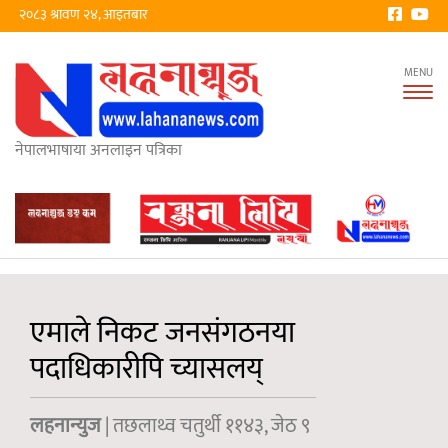
२०८३ श्रावण २४, आइतबार
Tog
nav
नेपालभाषाया अनलाइन पत्रिका
एमाले निकट जनसंगठनया
पदाधिकारीपि च्यासलय्
लहनान्युज
| तछलाथ्व चतुर्थी ११४३, जेठ ९