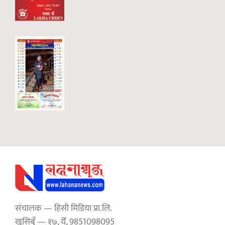
संचालक — हिसी मिडिया प्रा.लि.
खुसिबुँ — १७, येँ, 9851098095