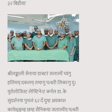
३२ बिहीवाः
श्रीलङ्काली सेनाया डाक्टरं जलास्येँ च्वंगु
हलिमय् दकलय् तग्वःगु पत्थरी लिकाःगु दु।
युरोलोजिस्ट लेफ्टिनेन्ट कर्नल डा. के
सुदर्शनया पुचलं ६२ दँ दुम्ह अवकाश
कायेधुकुम्ह छम्ह सैनिकया जलास्येँय् पत्थरी