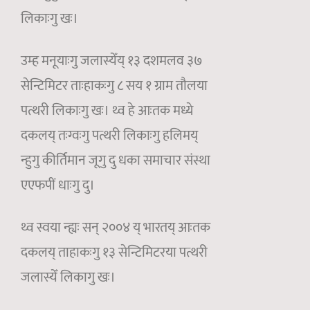
लिकाःगु खः।
उम्ह मनूयाःगु जलास्येँय् १३ दशमलव ३७
सेन्टिमिटर ताःहाकःगु ८ सय १ ग्राम तौलया
पत्थरी लिकाःगु खः। थ्व हे आःतक मध्ये
दकलय् तःग्वःगु पत्थरी लिकाःगु हलिमय्
न्हुगु कीर्तिमान जूगु दु धका समाचार संस्था
एएफपीं धाःगु दु।
थ्व स्वया न्ह्यः सन् २००४ य् भारतय् आःतक
दकलय् ताहाकःगु १३ सेन्टिमिटरया पत्थरी
जलास्येँ लिकागु खः।