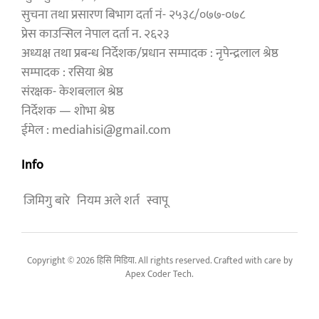
सुचना तथा प्रसारण बिभाग दर्ता नं- २५३८/०७७-०७८
प्रेस काउन्सिल नेपाल दर्ता न. २६२३
अध्यक्ष तथा प्रबन्ध निर्देशक/प्रधान सम्पादक : नृपेन्द्रलाल श्रेष्ठ
सम्पादक : रसिया श्रेष्ठ
संरक्षक- केशबलाल श्रेष्ठ
निर्देशक — शोभा श्रेष्ठ
ईमेल : mediahisi@gmail.com
Info
जिमिगु बारे
नियम अले शर्त
स्वापू
Copyright © 2026 हिसि मिडिया. All rights reserved. Crafted with care by
Apex Coder Tech
.