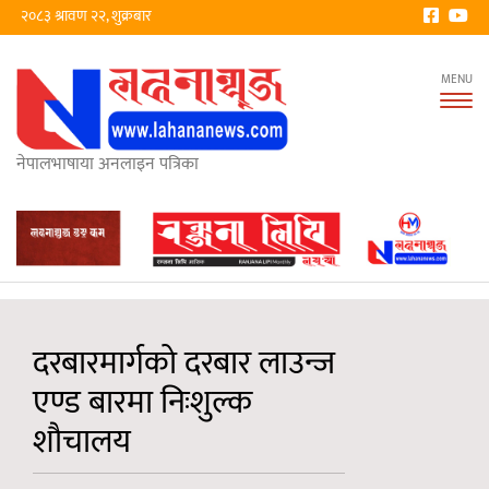
२०८३ श्रावण २२, शुक्रबार
Tog
nav
नेपालभाषाया अनलाइन पत्रिका
दरबारमार्गको दरबार लाउन्ज
एण्ड बारमा निःशुल्क
शौचालय