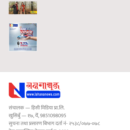
संचालक — हिसी मिडिया प्रा.लि.
खुसिबुँ — १७, येँ, 9851098095
सुचना तथा प्रसारण बिभाग दर्ता नं- २५३८/०७७-०७८