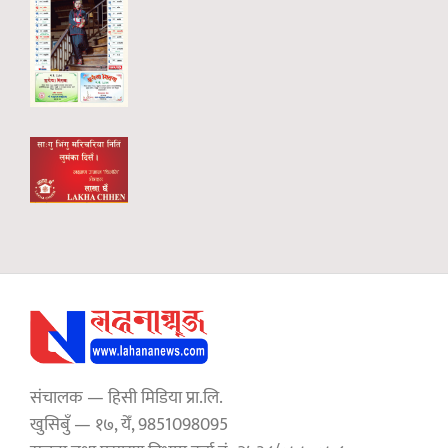
संचालक — हिसी मिडिया प्रा.लि.
खुसिबुँ — १७, येँ, 9851098095