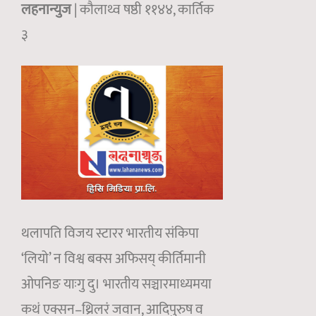
लहनान्युज
| कौलाथ्व षष्ठी ११४४, कार्तिक
३
थलापति विजय स्टारर भारतीय संकिपा
‘लियो’ न विश्व बक्स अफिसय् कीर्तिमानी
ओपनिङ याःगु दु। भारतीय सञ्चारमाध्यमया
कथं एक्सन–थ्रिलरं जवान, आदिपुरुष व