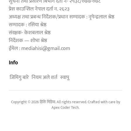
सुचना तथा प्रसारण बिभाग दर्ता नं- २५३८/०७७-०७८
प्रेस काउन्सिल नेपाल दर्ता न. २६२३
अध्यक्ष तथा प्रबन्ध निर्देशक/प्रधान सम्पादक : नृपेन्द्रलाल श्रेष्ठ
सम्पादक : रसिया श्रेष्ठ
संरक्षक- केशबलाल श्रेष्ठ
निर्देशक — शोभा श्रेष्ठ
ईमेल : mediahisi@gmail.com
Info
जिमिगु बारे
नियम अले शर्त
स्वापू
Copyright © 2026 हिसि मिडिया. All rights reserved. Crafted with care by
Apex Coder Tech
.