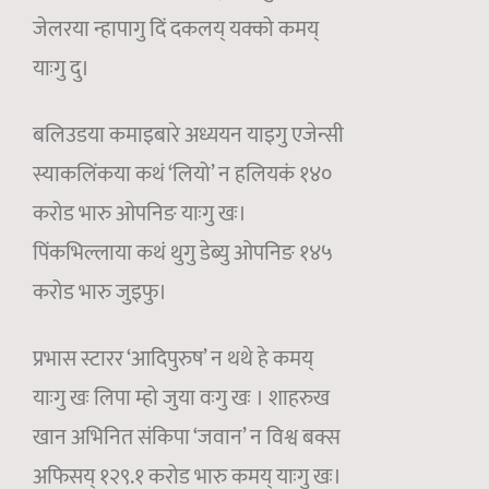
जेलरया न्हापागु दिं दकलय् यक्को कमय्
याःगु दु।
बलिउडया कमाइबारे अध्ययन याइगु एजेन्सी
स्याकलिंकया कथं ‘लियो’ न हलियकं १४०
करोड भारु ओपनिङ याःगु खः।
पिंकभिल्लाया कथं थुगु डेब्यु ओपनिङ १४५
करोड भारु जुइफु।
प्रभास स्टारर ‘आदिपुरुष’ न थथे हे कमय्
याःगु खः लिपा म्हो जुया वःगु खः । शाहरुख
खान अभिनित संकिपा ‘जवान’ न विश्व बक्स
अफिसय् १२९.१ करोड भारु कमय् याःगु खः।