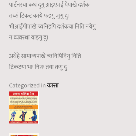
पार्टनरया कथं दुगु आइएमई पेपाखे दर्शक
तय्सं टिकट काये फइगु जुगु दु।
भीआईपीपाखे च्वनिइपि दर्शकया निति नयेगु
न व्यवस्था याइगु दु।
अथेहे सामान्यपाखे च्वनिपिनिगु निति
टिकटया भाः निसः तया तःगु दु।
Categorized in
कासा