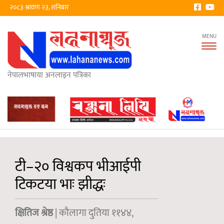
२०८३ श्रावण २३, शनिबार
Tog
nav
नेपालभाषाया अनलाइन पत्रिका
टी–२० विश्वकप भीआईपी
टिकटया भाः झीद्धः
क्षितिज श्रेष्ठ
| कौलागा दुतिया ११४४,