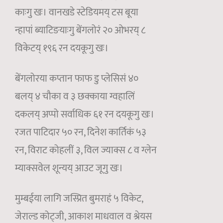
काःगु खः। वानखडे स्टेडियमय् टस बूया
न्हापां ब्याटिङयाःगु बेंगलोरं २० ओभरय् ८
विकेटय् १९६ रन दयकूगु खः।
बेंगलोरया कप्तान फाफ डु प्लेसिसं ४०
बलय् ४ चौका व ३ छक्काया ग्वहालिं
दकलय् अप्पो सर्वाधिक ६१ रन दयकूगु खः।
रजत पाटिदार ५० रन, दिनेश कार्तिकं ५३
रन, विराट कोहलीं ३, विल ज्याक्स ८ व ग्लेन
म्याक्सवेल शून्यय् आउट जूगु खः।
मुम्बईया लागि जस्प्रित बुमराहं ५ विकेट,
जेराल्ड कोट्जी, आकाश माधवाल व श्रेयस