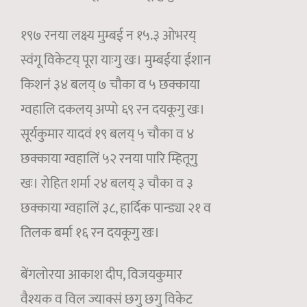
१९७ रनया लक्ष्य मुम्बई न १५.३ ओभरय्
स्वंगू विकेटय् पूरा याःगु खः। मुम्बईया ईशान
किशनं ३४ बलय् ७ चौका व ५ छक्काया
ग्वहालि दकलय् अप्पो ६९ रन दयकूगु खः।
सूर्यकुमार यादवं १९ बलय् ५ चौका व ४
छक्काया ग्वहालिं ५२ रनया पारि म्हितूगु
खः। रोहित शर्मा २४ बलय् ३ चौका व ३
छक्काया ग्वहालिं ३८, हार्दिक पान्ड्या २१ व
तिलक बर्मा १६ रन दयकूगु खः।
बेंगलोरया आकाश दीप, विजयकुमार
वैश्यक व विल ज्याक्सं छगु छगु विकेट