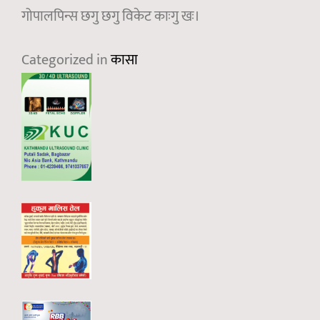
गोपालपिन्स छगु छगु विकेट काःगु खः।
Categorized in
कासा