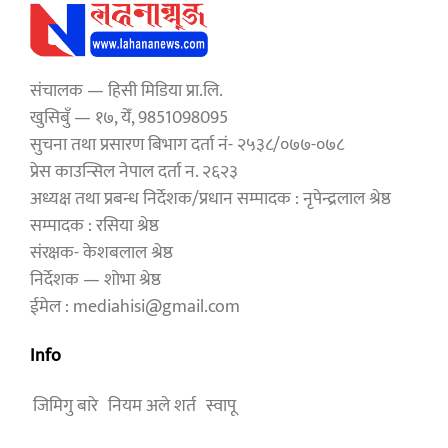
संचालक — हिसी मिडिया प्रा.लि.
खुसिबुँ — १७, येँ, 9851098095
सुचना तथा प्रसारण बिभाग दर्ता नं- २५३८/०७७-०७८
प्रेस काउन्सिल नेपाल दर्ता न. २६२३
अध्यक्ष तथा प्रबन्ध निर्देशक/प्रधान सम्पादक : नृपेन्द्रलाल श्रेष्ठ
सम्पादक : रसिया श्रेष्ठ
संरक्षक- केशबलाल श्रेष्ठ
निर्देशक — शोभा श्रेष्ठ
ईमेल : mediahisi@gmail.com
Info
जिमिगु बारे
नियम अले शर्त
स्वापू