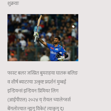
शुक्रवाः
फास्ट बलर जस्प्रित बुमराहया घातक बलिङ
व शीर्ष ब्याटरया उत्कृष्ट प्रदर्शनं मुम्बई
इन्डियन्सं इन्डियन प्रिमियर लिग
(आईपीएल) २०२४ य् रोयल च्यालेन्जर्स
बेंगलोरयात न्ह्यगू विकेटं त्याकूगु दु।