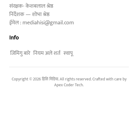
संरक्षक- केशबलाल श्रेष्ठ
निर्देशक — शोभा श्रेष्ठ
ईमेल : mediahisi@gmail.com
Info
जिमिगु बारे
नियम अले शर्त
स्वापू
Copyright © 2026 हिसि मिडिया. All rights reserved. Crafted with care by
Apex Coder Tech
.