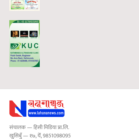
संचालक — हिसी मिडिया प्रा.लि.
खुसिबुँ — १७, येँ, 9851098095