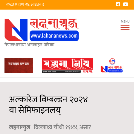
२०८३ श्रावण २४, आइतबार
Tog
nav
नेपालभाषाया अनलाइन पत्रिका
अल्कारेज विम्बल्डन २०२४
या सेमिफाइनलय्
लहनान्युज
| दिल्लाथ्व चौथी ११४४, असार