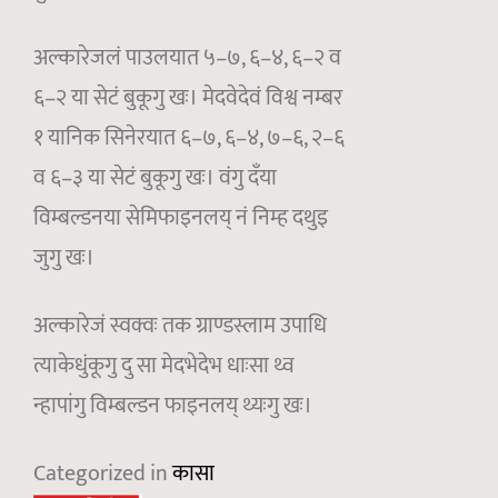
अल्कारेजलं पाउलयात ५–७, ६–४, ६–२ व
६–२ या सेटं बुकूगु खः। मेदवेदेवं विश्व नम्बर
१ यानिक सिनेरयात ६–७, ६–४, ७–६, २–६
व ६–३ या सेटं बुकूगु खः। वंगु दँया
विम्बल्डनया सेमिफाइनलय् नं निम्ह दथुइ
जुगु खः।
अल्कारेजं स्वक्वः तक ग्राण्डस्लाम उपाधि
त्याकेधुंकूगु दु सा मेदभेदेभ धाःसा थ्व
न्हापांगु विम्बल्डन फाइनलय् थ्यःगु खः।
Categorized in
कासा