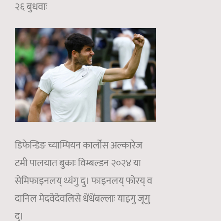
२६ बुधवाः
डिफेन्डिङ च्याम्पियन कार्लोस अल्कारेज
टमी पालयात बुकाः विम्बल्डन २०२४ या
सेमिफाइनलय् थ्यंगु दु। फाइनलय् फोरय् व
दानिल मेदवेदेवलिसे धेंधेंबल्लाः याइगु जूगु
दु।