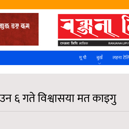
मू पौ
बुखँ
लहना टे
 साउन ६ गते विश्वासया मत काइगु