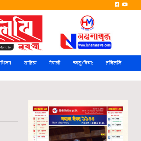
लिभिजन
साहित्य
नेपाली
च्वसु/बिचा:
तजिलजि