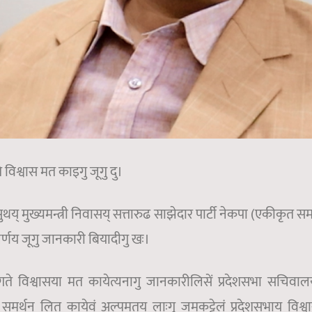
 विश्वास मत काइगु जूगु दु।
थय् मुख्यमन्त्री निवासय् सत्तारुढ साझेदार पार्टी नेकपा (एकीकृत 
िर्णय जूगु जानकारी बियादीगु खः।
 ६ गते विश्वासया मत कायेत्यनागु जानकारीलिसें प्रदेशसभा सचिवा
 समर्थन लित कायेवं अल्पमतय् लाःगु जमकट्टेलं प्रदेशसभाय् विश्