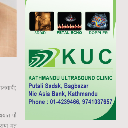
समाजवादी)
लययात पौ
वासया मत