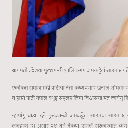
बागमती प्रदेशया मुख्यमन्त्री शालिकराम जमकट्टेलं साउन ६ गते
एकीकृत समाजवादी पार्टीया नेता कृष्णप्रसाद खनालं सोमवाः सु
व हाम्रो पार्टी नेपाल दथुइ सहलह लिपा विश्वासया मत कायेगु न
न्हापांगु वाःया दुने मुख्यमन्त्री जमकट्टेल साउनया साउन
लःल्हाःगु दु। असार २४ गते नेकपा एमालें सरकारयात ब्यूगु