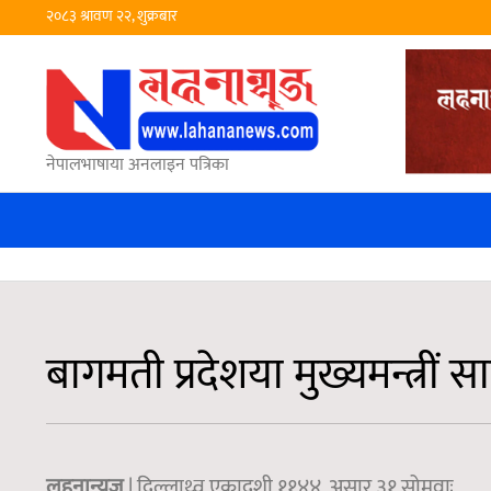
२०८३ श्रावण २२, शुक्रबार
नेपालभाषाया अनलाइन पत्रिका
बागमती प्रदेशया मुख्यमन्त्रीं
लहनान्युज
| दिल्लाथ्व एकादशी ११४४, असार ३१ सोमवाः