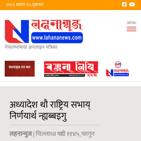
२०८३ श्रावण २२, शुक्रबार
Tog
nav
नेपालभाषाया अनलाइन पत्रिका
अध्यादेश थौ राष्ट्रिय सभाय्
निर्णयार्थ न्ह्यब्बइगु
लहनान्युज
| चिल्लाथ्व षष्ठी ११४५, फागुन