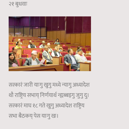
२१ बुधवाः
सरकारं जारी याःगु खुगु मध्ये न्यागु अध्यादेश
थौ राष्ट्रिय सभाय् निर्णयार्थ न्ह्यब्बइगु जुगु दु।
सरकारं माघ १८ गते खुगु अध्यादेश राष्ट्रिय
सभा बैठकय् पेस याःगु खः।