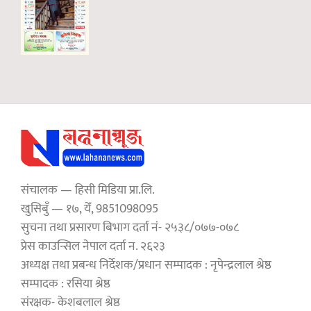
संचालक — हिसी मिडिया प्रा.लि.
खुसिबुँ — १७, येँ, 9851098095
सुचना तथा प्रसारण बिभाग दर्ता नं- २५३८/०७७-०७८
प्रेस काउन्सिल नेपाल दर्ता न. २६२३
अध्यक्ष तथा प्रबन्ध निर्देशक/प्रधान सम्पादक : नृपेन्द्रलाल श्रेष्ठ
सम्पादक : रसिया श्रेष्ठ
संरक्षक- केशबलाल श्रेष्ठ