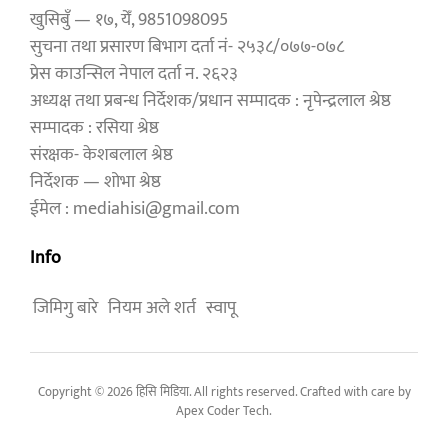
खुसिबुँ — १७, येँ, 9851098095
सुचना तथा प्रसारण बिभाग दर्ता नं- २५३८/०७७-०७८
प्रेस काउन्सिल नेपाल दर्ता न. २६२३
अध्यक्ष तथा प्रबन्ध निर्देशक/प्रधान सम्पादक : नृपेन्द्रलाल श्रेष्ठ
सम्पादक : रसिया श्रेष्ठ
संरक्षक- केशबलाल श्रेष्ठ
निर्देशक — शोभा श्रेष्ठ
ईमेल : mediahisi@gmail.com
Info
जिमिगु बारे
नियम अले शर्त
स्वापू
Copyright © 2026 हिसि मिडिया. All rights reserved. Crafted with care by
Apex Coder Tech
.