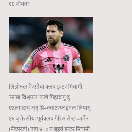
१६ सोमवाः
लिओनल मेस्सीया क्लब इन्टर मियामी
’क्लब विश्वकप’ पाखे पिहावःगु दु।
एटलान्टाय् जुगु प्रि–क्वाटरफाइनल लिपागु
१६ य् मेस्सीया पूर्वक्लब पेरिस सेन्ट–जर्मेन
(पीएसजी) नाप ४–० न बुइवं इन्टर मियामी