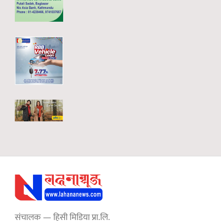
संचालक — हिसी मिडिया प्रा.लि.