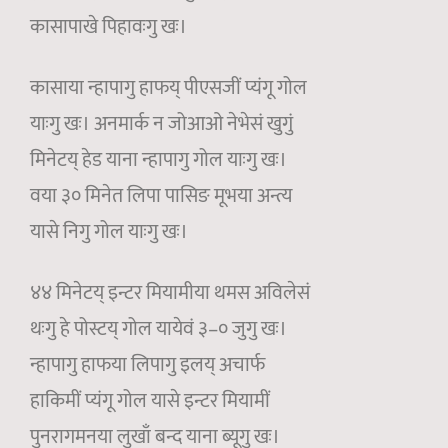
कासापाखे पिहावःगु खः।
कासाया न्हापागु हाफय् पीएसजीं प्यंगू गोल
याःगु खः। अनमार्क न जोआओ नेभेसं खुगुं
मिनेटय् हेड याना न्हापागु गोल याःगु खः।
वया ३० मिनेत लिपा पासिङ मूभया अन्त्य
यासे निगु गोल याःगु खः।
४४ मिनेटय् इन्टर मियामीया थमस अविलेसं
थःगु हे पोस्टय् गोल यायेवं ३–० जुगु खः।
न्हापागु हाफया लिपागु इलय् अचार्फ
हाकिमीं प्यंगू गोल यासे इन्टर मियामीं
पुनरागमनया लुखाँ बन्द याना ब्यूगु खः।