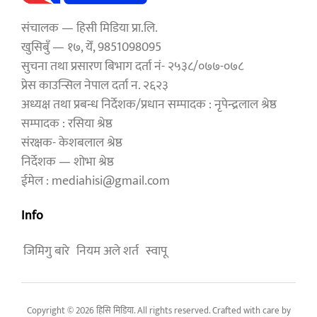
संचालक — हिसी मिडिया प्रा.लि.
खुसिबुँ — १७, येँ, 9851098095
सुचना तथा प्रसारण बिभाग दर्ता नं- २५३८/०७७-०७८
प्रेस काउन्सिल नेपाल दर्ता न. २६२३
अध्यक्ष तथा प्रबन्ध निर्देशक/प्रधान सम्पादक : नृपेन्द्रलाल श्रेष्ठ
सम्पादक : रसिया श्रेष्ठ
संरक्षक- केशबलाल श्रेष्ठ
निर्देशक — शोभा श्रेष्ठ
ईमेल : mediahisi@gmail.com
Info
जिमिगु बारे
नियम अले शर्त
स्वापू
Copyright © 2026 हिसि मिडिया. All rights reserved. Crafted with care by