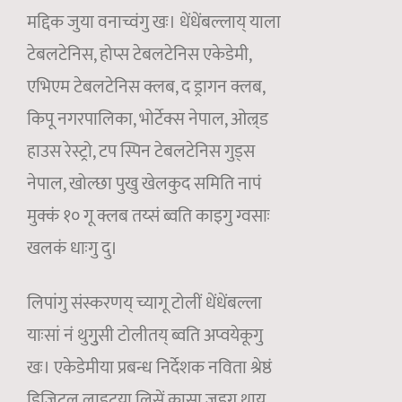
मद्दिक जुया वनाच्वंगु खः। धेंधेंबल्लाय् याला
टेबलटेनिस, होप्स टेबलटेनिस एकेडेमी,
एभिएम टेबलटेनिस क्लब, द ड्रागन क्लब,
किपू नगरपालिका, भोर्टेक्स नेपाल, ओल्र्ड
हाउस रेस्ट्रो, टप स्पिन टेबलटेनिस गुड्स
नेपाल, खोल्छा पुखु खेलकुद समिति नापं
मुक्कं १० गू क्लब तय्सं ब्वति काइगु ग्वसाः
खलकं धाःगु दु।
लिपांगु संस्करणय् च्यागू टोलीं धेंधेंबल्ला
याःसां नं थुगुुसी टोलीतय् ब्वति अप्वयेकूगु
खः। एकेडेमीया प्रबन्ध निर्देशक नविता श्रेष्ठं
डिजिटल लाइटया लिसें कासा जुइगु थाय्