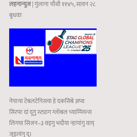
लहनान्युज
| गुंलागा चौथी ११४५, सावन २८
बुधवाः
नेपाःया टेबलटेनिसया हे दकसिबे अप्वः
सिरपाः दां दूगु स्ट्याग ग्लोबल च्याम्पियन्स
लिगया सिजन–३ वइगु भदौया न्हापांगु वाय्
जुइत्यंगु दु।