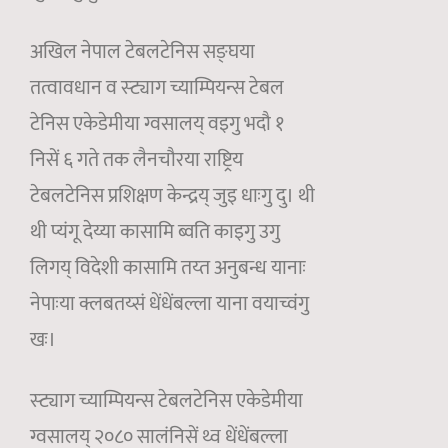
अखिल नेपाल टेबलटेनिस सङ्घया
तत्वावधान व स्ट्याग च्याम्पियन्स टेबल
टेनिस एकेडेमीया ग्वसालय् वइगु भदौ १
निसें ६ गते तक लैनचौरया राष्ट्रिय
टेबलटेनिस प्रशिक्षण केन्द्रय् जुइ धाःगु दु। थी
थी प्यंगू देय्या कासामि ब्वति काइगु उगु
लिगय् विदेशी कासामि तय्त अनुबन्ध यानाः
नेपाःया क्लबतय्सं धेंधेंबल्ला याना वयाच्वंगु
खः।
स्ट्याग च्याम्पियन्स टेबलटेनिस एकेडेमीया
ग्वसालय् २०८० सालंनिसें थ्व धेंधेंबल्ला