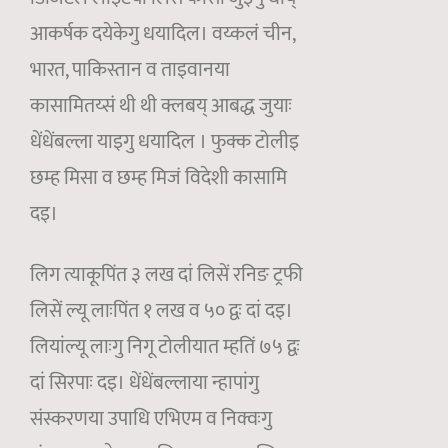
आकर्षक दयेकेगु धयादिल। वय्कलं चीन,
भारत, पाकिस्तान व ताइवानया
कासामितय्सं थी थी क्लबय् आबद्ध जुयाः
धेंधेंबल्ला याइगु धयादिल । फुक्क टोलीइ
छम्ह मिसा व छम्ह मिजं विदेशी कासामि
दइ।
लिग त्याकूपिंत ३ लख दां लिसें रनिङ ट्रफी
लिसें ल्यू लाःपिंत १ लख व ५० द्वः दां दइ।
लियांल्यू लाःगु निगू टोलीयात म्हतिं ७५ द्वः
दां सिरपाः दइ। धेंधेंबल्लाया न्हापांगु
संस्करणया उपाधि एभिएम व निक्वःगु