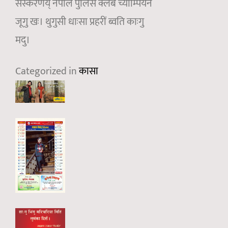
संस्करणय् नेपाल पुलिस क्लब च्याम्पियन
जूगु खः। थुगुसी धाःसा प्रहरीं ब्वति काःगु
मदु।
Categorized in
कासा