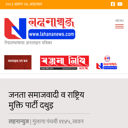
२०८३ श्रावण २४, आइतबार
Tog
nav
नेपालभाषाया अनलाइन पत्रिका
जनता समाजवादी व राष्ट्रिय
मुक्ति पार्टी दथुइ
लहनान्युज
| गुंलागा पंचमी ११४५, सावन