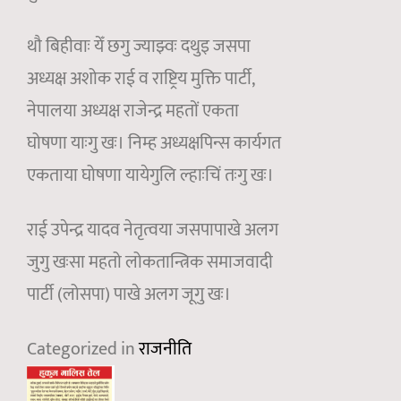
थौ बिहीवाः येँ छगु ज्याझ्वः दथुइ जसपा
अध्यक्ष अशोक राई व राष्ट्रिय मुक्ति पार्टी,
नेपालया अध्यक्ष राजेन्द्र महतों एकता
घोषणा याःगु खः। निम्ह अध्यक्षपिन्स कार्यगत
एकताया घोषणा यायेगुलि ल्हाःचिं तःगु खः।
राई उपेन्द्र यादव नेतृत्वया जसपापाखे अलग
जुगु खःसा महतो लोकतान्त्रिक समाजवादी
पार्टी (लोसपा) पाखे अलग जूगु खः।
Categorized in
राजनीति