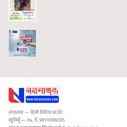
संचालक — हिसी मिडिया प्रा.लि.
खुसिबुँ — १७, येँ, 9851098095