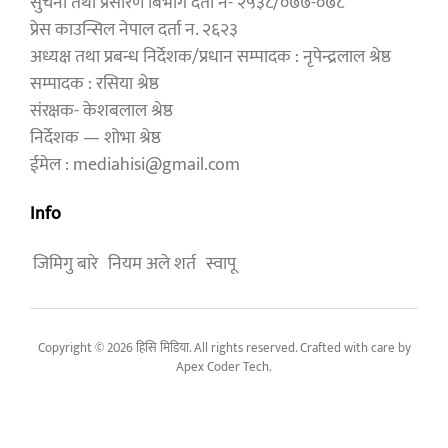
सुचना तथा प्रसारण बिभाग दर्ता नं- २५३८/०७७-०७८
प्रेस काउन्सिल नेपाल दर्ता न. २६२३
अध्यक्ष तथा प्रबन्ध निर्देशक/प्रधान सम्पादक : नृपेन्द्रलाल श्रेष्ठ
सम्पादक : रसिया श्रेष्ठ
संरक्षक- केशबलाल श्रेष्ठ
निर्देशक — शोभा श्रेष्ठ
ईमेल : mediahisi@gmail.com
Info
जिमिगु बारे
नियम अले शर्त
स्वापू
Copyright © 2026 हिसि मिडिया. All rights reserved. Crafted with care by
Apex Coder Tech
.