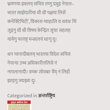
भ्रमणया झ्वलय् सचिव तय्गु दथुइ नेपाल–
भारत साझेदारीया थी थी पक्षया लिसें
कनेक्टिभिटी’, विकास ग्वाहालि व थवंथः भिं
जुइगु थी थी विषय केन्द्रित जुयाः सहलह
यायेगु परराष्ट्र मन्त्रालयं धाःगु दु।
थन च्वनादीबलय् भारतया विदेश सचिवं
नेपाःया उच्च अधिकारीतलिसे नं
नापलानादी। वय्कः सोमबाः येँय् नं लिहाँ
झाइगु ज्याझ्वः दु।
Categorized in
अन्तर्राष्ट्रिय