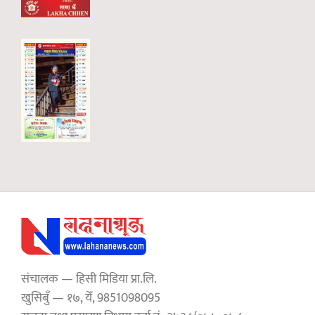
संचालक — हिसी मिडिया प्रा.लि.
खुसिबुँ — १७, येँ, 9851098095