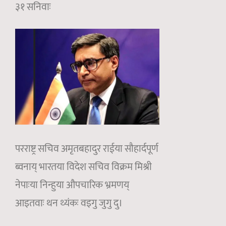
३१ सनिवाः
परराष्ट्र सचिव अमृतबहादुर राईया सौहार्दपूर्ण
ब्वनाय् भारतया विदेश सचिव विक्रम मिश्री
नेपाःया निन्हुया औपचारिक भ्रमणय्
आइतवाः थन थ्यंकः वइगु जुगु दु।