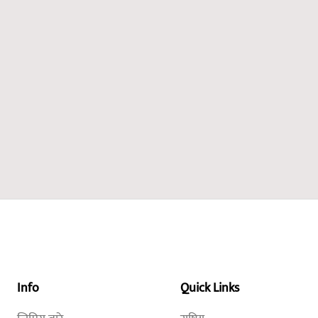
Info
Quick Links