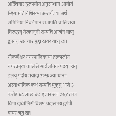
अख्तियार दुरुपयोग अनुसन्धान आयोगं
म्हिगः प्रतिनिधिसभा अन्तर्गतया अर्थ
समितिया निवर्तमान सभापति चालिसेया
विरुद्धय् गैरकानुनी सम्पत्ति आर्जन याःगु
द्वपनय् भ्रष्टाचार मुद्दा दायर याःगु खः।
गोकर्णेश्वर नगरपालिकाया तत्कालीन
नगरप्रमुख चालिसें सार्वजनिक पदय् च्वंगु
इलय् पदीय मर्यादा अःखः ज्या यानाः
अस्वाभाविक कथं सम्पत्ति मुंकूगु धासें ३
करौड ६८ लाख ४७ हजार सय ७६१ तका
बिगो दाबीलिसें विशेष अदालतय् द्वपंपौ
दायर जूगु खः।