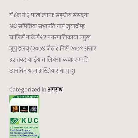
येँ क्षेत्र नं ३ पाखें त्यानाः सङ्घीय संसदया
अर्थ समितिया सभापति नापं जुयादीम्ह
चालिसें गाकेर्णेश्वर नगरपालिकाया प्रमुख
जुगु इलय् (२०७४ जेठ ८ निसें २०७९ असार
३२ तक) या ईयात लिधंसा कयाः सम्पत्ति
छानबिन याःगु अख्तियारं धाःगु दु।
Categorized in
अपराध