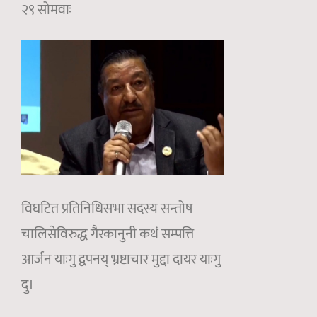
२९ सोमवाः
विघटित प्रतिनिधिसभा सदस्य सन्तोष
चालिसेविरुद्ध गैरकानुनी कथं सम्पत्ति
आर्जन याःगु द्वपनय् भ्रष्टाचार मुद्दा दायर याःगु
दु।