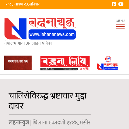
२०८३ श्रावण २३, शनिबार
Tog
nav
नेपालभाषाया अनलाइन पत्रिका
चालिसेविरुद्ध भ्रष्टाचार मुद्दा
दायर
लहनान्युज
| थिंलागा एकादशी ११४६, मंसीर