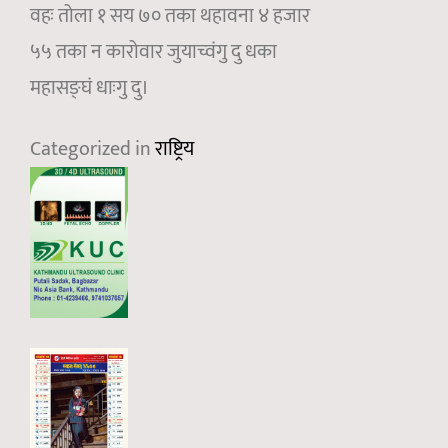
वहः तोला १ सय ७० तका थहावना ४ हजार
५५ तका न कारोवार जुयाच्वंगु दु धका
महासङ्घं धाःगु दु।
Categorized in
राष्ट्रिय