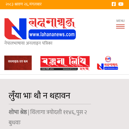
२०८३ श्रावण २६, मंगलबार
Tog
nav
नेपालभाषाया अनलाइन पत्रिका
लुँया भाः थौ न थहावन
शोभा श्रेष्ठ
| थिंलागा त्रयोदशी ११४६, पुस २
बुधवाः