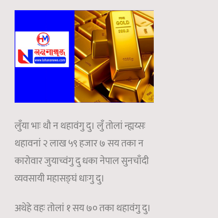
लुँया भाः थौ न थहावंगु दु। लुँ तोलां न्ह्यय्सः
थहावनां २ लाख ५९ हजार ७ सय तका न
कारोवार जुयाच्वंगु दु धका नेपाल सुनचाँदी
व्यवसायी महासङ्घं धाःगु दु।
अथेहे वहः तोलां १ सय ७० तका थहावंगु दु।