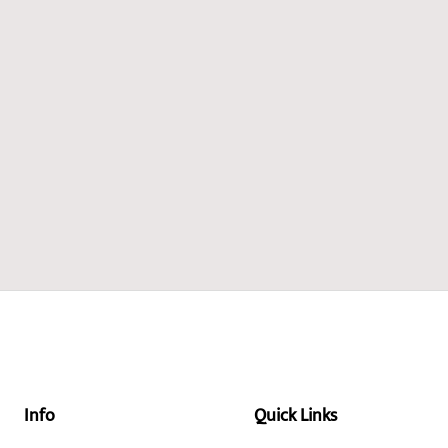
Info
Quick Links