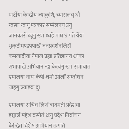
पार्टीया केन्द्रीय ज्याकुथि, च्यासलय् थौं
ग्वसाः ग्वःगु पत्रकार सम्मेलनय् उगु
जानकारी ब्यूगु खः। थ्वहे माघ ४ गते येँया
भृकुटीमण्डपपाखें जनप्रदर्शनलिसें
कमलादीया नेपाल प्रज्ञा प्रतिष्ठानय् थ्यंका
सभापाखें अभियान न्ह्याकेत्यंगु खः। सभायात
एमालेया नायः केपी शर्मा ओलीं सम्बोधन
याइगु ज्याझ्वः दु।
एमालेया सचिव लिसें बागमती प्रदेशया
इञ्चार्ज महेश बस्नेतं थःगु प्रदेश निर्वाचन
केन्द्रित विशेष अभियान तःगतिं