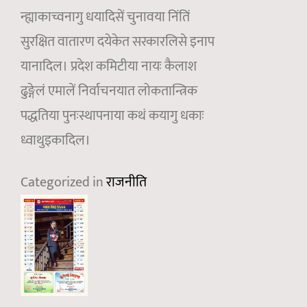
न्ह्याकाच्वनागु धयादिसें चुनावया निंतिं
सुरक्षित वातारण दयेकेत सरकारलिसे इनाप
यानादिल। प्रदेश कमिटीया नायः कैलाश
ढुङ्गेलं एमालें निर्वाचनयात लोकतान्त्रिक
पद्धतिया पुनःस्थापनाया कथं कयागु धकाः
ध्वाथुइकादिल।
Categorized in
राजनीति