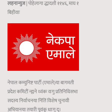
लहनान्युज
| पोहेलागा द्धादशी ११४६, माघ १
बिहीवाः
नेपाल कम्युनिष्ट पार्टी (एमाले)या बागमती
प्रदेश कमिटीं न्ह्यने थ्यंकः वःगु प्रतिनिधिसभा
सदस्य निर्वाचनया निंतिं विशेष चुनावी
अभियानया तयारी पूवंकू धाःगु दु।