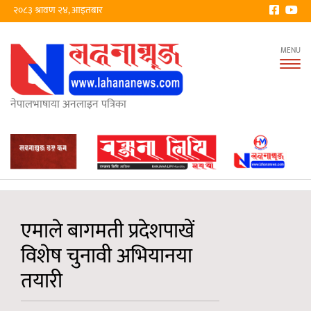
२०८३ श्रावण २४, आइतबार
Tog
nav
नेपालभाषाया अनलाइन पत्रिका
एमाले बागमती प्रदेशपाखें
विशेष चुनावी अभियानया
तयारी