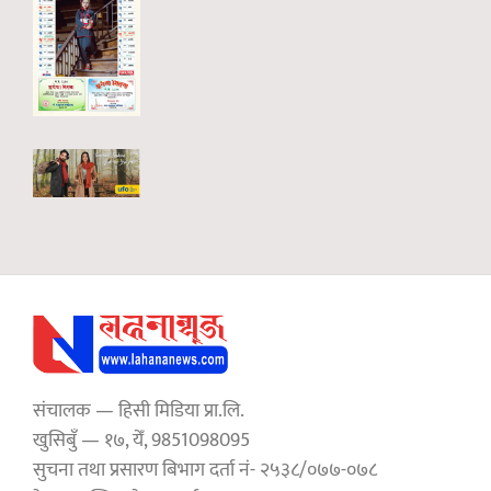
संचालक — हिसी मिडिया प्रा.लि.
खुसिबुँ — १७, येँ, 9851098095
सुचना तथा प्रसारण बिभाग दर्ता नं- २५३८/०७७-०७८