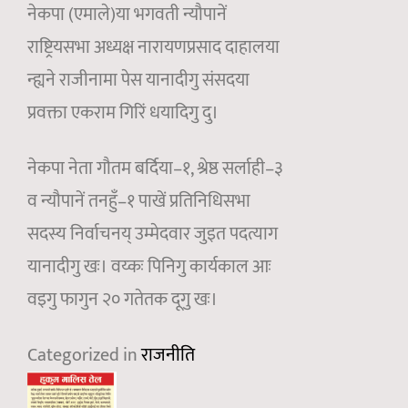
नेकपा (एमाले)या भगवती न्यौपानें
राष्ट्रियसभा अध्यक्ष नारायणप्रसाद दाहालया
न्ह्यने राजीनामा पेस यानादीगु संसदया
प्रवक्ता एकराम गिरिं धयादिगु दु।
नेकपा नेता गौतम बर्दिया–१, श्रेष्ठ सर्लाही–३
व न्यौपानें तनहुँ–१ पाखें प्रतिनिधिसभा
सदस्य निर्वाचनय् उम्मेदवार जुइत पदत्याग
यानादीगु खः। वय्कः पिनिगु कार्यकाल आः
वइगु फागुन २० गतेतक दूगु खः।
Categorized in
राजनीति