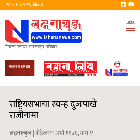
२०८३ श्रावण २१, बिहिबार
Tog
nav
नेपालभाषाया अनलाइन पत्रिका
राष्ट्रियसभाया स्वम्ह दुजःपाखे
राजीनामा
लहनान्युज
| पोहेलागा आमै ११४६, माघ ४