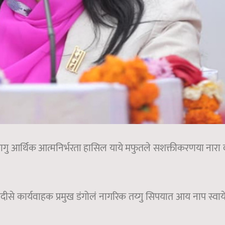
 यागु आर्थिक आत्मनिर्भरता हासिल याये मफुतले सशक्तीकरणया नारा व
ादीसे कार्यवाहक प्रमुख डंगोलं नागरिक तय्गु सिपयात आय नाप स्वाय