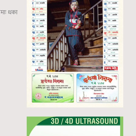
ेमाः धका