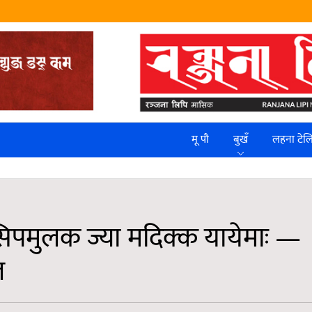
मू पौ
बुखँ
लहना टे
 सिपमुलक ज्या मदिक्क यायेमाः —
ल