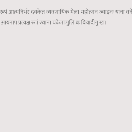
 रूपं आत्मनिर्भर दयकेत व्यवसायिक मेला महोत्सव ज्याझ्वः याना वन
यनाप प्रत्यक्ष रूपं स्वाना यकेमाःगुलि बः बियादीगु खः।