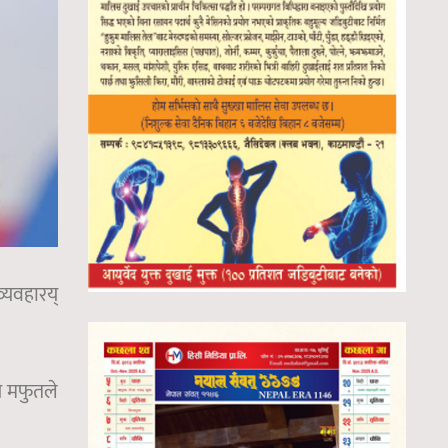
्यवहारय्
े मफुतले