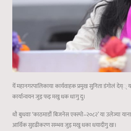
येँ महानगरपालिकाया कार्यवाहक प्रमुख सुनिता डंगोलं देय््
कार्यान्वयन जुइ फइ मखु धक धाःगु दु।
थौ बुधवाः ‘काठमाडौं बिजनेस एक्स्पो–२०८२’ या उलेज्या यान
आर्थिक सुदृढीकरण सम्भव जुइ मखु धका धयादीगु खः।