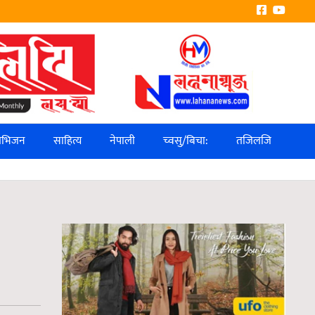
लिभिजन
साहित्य
नेपाली
च्वसु/बिचा:
तजिलजि