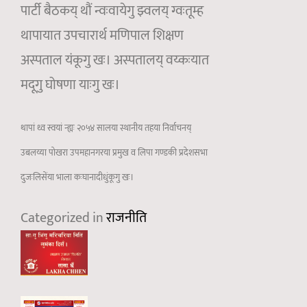
पार्टी बैठकय् थौं न्वःवायेगु झ्वलय् ग्वःतूम्ह
थापायात उपचारार्थ मणिपाल शिक्षण
अस्पताल यंकूगु खः। अस्पतालय् वय्कःयात
मदूगु घोषणा याःगु खः।
थापां थ्व स्वयां न्ह्यः २०५४ सालया स्थानीय तहया निर्वाचनय्
उबलय्या पोखरा उपमहानगरया प्रमुख व लिपा गण्डकी प्रदेशसभा
दुजःलिसेंया भाला कःघानादीधुंकूगु खः।
Categorized in
राजनीति