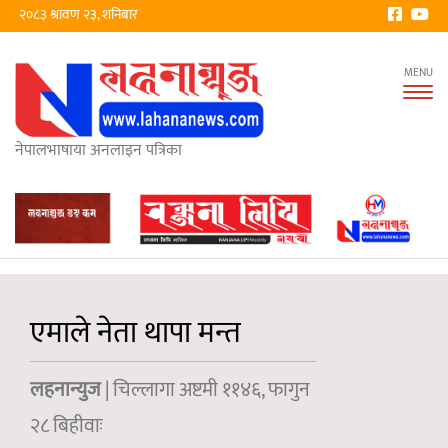
२०८३ श्रावण २३, शनिबार
Tog
nav
नेपालभाषाया अनलाइन पत्रिका
एमाले नेता थापा मन्त
लहनान्युज
| चिल्लागा अष्टमी ११४६, फागुन
२८ बिहीवाः