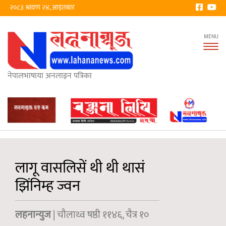
२०८३ श्रावण २४, आइतबार
Tog
nav
नेपालभाषाया अनलाइन पत्रिका
लागू वासलिसें थी थी थासं
झिंनिम्ह ज्वन
लहनान्युज
| चौलाथ्व षष्ठी ११४६, चैत्र १०