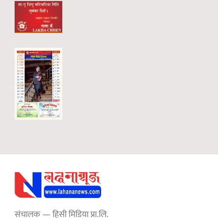
संचालक — हिसी मिडिया प्रा.लि.