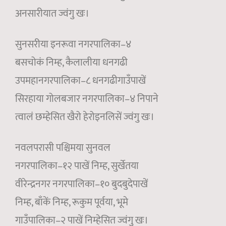
अनसारीयात ज्वंगु खः।
सुनसरीया इनरूवा नगरपालिका–४
बसचोकं निम्ह, कैलालीया धनगढी
उपमहानगरपालिका–८ धनगढीगाउँपाखें
सिरहाया गोलबजार नगरपालिका–४ निपाने
त्वालं छम्हेसित खैरो हेरोइनलिसें ज्वंगु खः।
नवलपरासी पश्चिमया सुनवल
नगरपालिका–१२ पाखें निम्ह, सुर्खेतया
वीरेन्द्रनगर नगरपालिका–१० बुदबुदेपाखें
निम्ह, बाँकें निम्ह, रूकुम पूर्वया, भूमे
गाउँपालिका–२ पाखें निम्हेसित ज्वंगु खः।