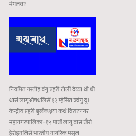
मंगलवाः
नियमित गस्तीइ वंगु प्रहरी टोलीं देय्या थी थी
थासं लागूऔषधलिसें १२ म्हेसित ज्वंगु दु।
केन्द्रीय प्रहरी बुखँकक्षया कथं विराटनगर
महानगरपालिका–१५ पाखें लागू वास खैरो
हेरोइनलिसें भारतीय नागरिक मसुल