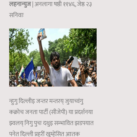
लहनान्युज
| अनलागा षष्ठी ११४६, जेष्ठ २३
सनिवाः
न्हुगु दिल्लीइ जन्तर मन्तरय् जुयाच्वंगु
कक्रोच जनता पार्टी (सीजेपी) या प्रदर्शनया
झ्वलय् निगु पुचः दथुइ सम्भावित झडपयात
पनेत दिल्ली प्रहरीं खुम्हेसित आःतक