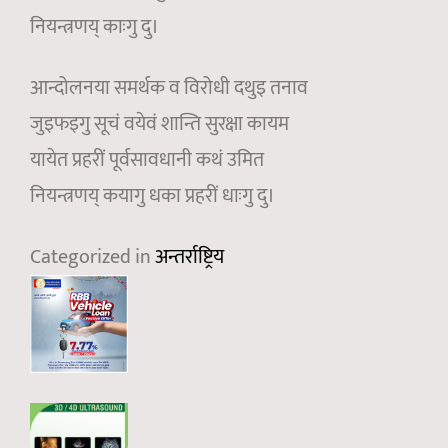
नियन्त्रणय् काःगु दु।
आन्दोलनया समर्थक व विरोधी दथुइ तनाव
जुइफइगु सूचं वयेवं शान्ति सुरक्षा कायम
यायेत प्रहरीं पूर्वसावधानी कथं उमित
नियन्त्रणय् कयागु धका प्रहरीं धाःगु दु।
Categorized in
अन्तर्राष्ट्रिय