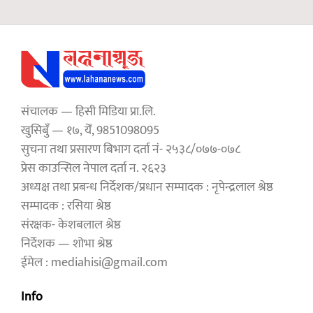
संचालक — हिसी मिडिया प्रा.लि.
खुसिबुँ — १७, येँ, 9851098095
सुचना तथा प्रसारण बिभाग दर्ता नं- २५३८/०७७-०७८
प्रेस काउन्सिल नेपाल दर्ता न. २६२३
अध्यक्ष तथा प्रबन्ध निर्देशक/प्रधान सम्पादक : नृपेन्द्रलाल श्रेष्ठ
सम्पादक : रसिया श्रेष्ठ
संरक्षक- केशबलाल श्रेष्ठ
निर्देशक — शोभा श्रेष्ठ
ईमेल : mediahisi@gmail.com
Info