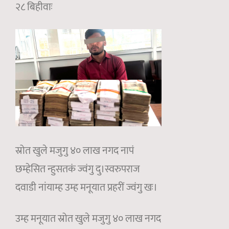
२८ बिहीवाः
स्रोत खुले मजुगु ४० लाख नगद नापं
छम्हेसित न्हुसतकं ज्वंगु दु।स्वरुपराज
दवाडी नांयाम्ह उम्ह मनूयात प्रहरीं ज्वंगु खः।
उम्ह मनूयात स्रोत खुले मजुगु ४० लाख नगद