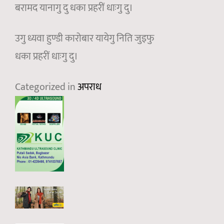
बरामद यानागु दु धका प्रहरीं धाःगु दु।
उगु ध्यवा हुण्डी कारोबार यायेगु निति जुइफु
धका प्रहरीं धाःगु दु।
Categorized in
अपराध