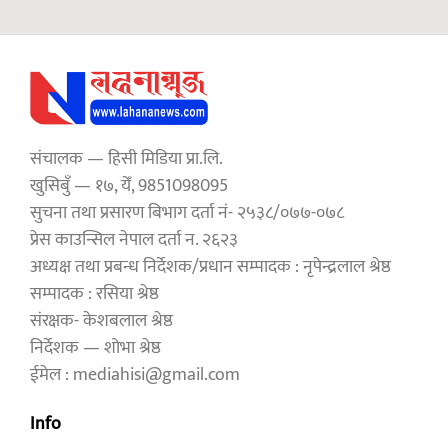
संचालक — हिसी मिडिया प्रा.लि.
खुसिबुँ — १७, येँ, 9851098095
सुचना तथा प्रसारण बिभाग दर्ता नं- २५३८/०७७-०७८
प्रेस काउन्सिल नेपाल दर्ता न. २६२३
अध्यक्ष तथा प्रबन्ध निर्देशक/प्रधान सम्पादक : नृपेन्द्रलाल श्रेष्ठ
सम्पादक : रसिया श्रेष्ठ
संरक्षक- केशबलाल श्रेष्ठ
निर्देशक — शोभा श्रेष्ठ
ईमेल : mediahisi@gmail.com
Info