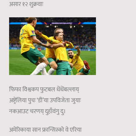
असार १२ शुक्रवाः
फिफा विश्वकप फुटबल धेंधेंबल्लाय्
अष्ट्रेलिया पुचः ‘डी’या उपविजेता जुयाः
नकआउट चरणय् दुहाँवंगु दु।
अमेरिकाया सान फ्रान्सिस्को वे एरिया