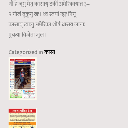
थौं हे जूगु मेगु कासाय् टर्कीं अमेरिकायात ३–
२ गोलं बुकूगु खः। थ्व स्वयां न्ह्यः निगू
कासाय् त्याःगु अमेरिका शीर्ष थासय् लानाः
पुचःया विजेता जुल।
Categorized in
कासा