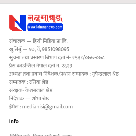
संचालक — हिसी मिडिया प्रा.लि.
खुसिबुँ — १७, येँ, 9851098095
सुचना तथा प्रसारण बिभाग दर्ता नं- २५३८/०७७-०७८
प्रेस काउन्सिल नेपाल दर्ता न. २६२३
अध्यक्ष तथा प्रबन्ध निर्देशक/प्रधान सम्पादक : नृपेन्द्रलाल श्रेष्ठ
सम्पादक : रसिया श्रेष्ठ
संरक्षक- केशबलाल श्रेष्ठ
निर्देशक — शोभा श्रेष्ठ
ईमेल : mediahisi@gmail.com
Info