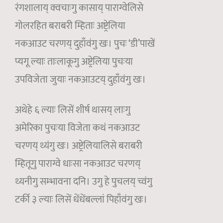
रंगशालाय् क्वचाःगु कासाय् पाराग्वेलिसे
गोलरहित बराबरी म्हिताः अष्ट्रेलिया
नकआउट चरणय् दुहाँवंगु खः। पुचः ‘डी’पाखें
प्यगू ल्याः ताःलाकूगु अष्ट्रेलिया पुचःया
उपविजेता जुयाः नकआउटय् दुहाँवंगु खः।
अथेहे ६ ल्याः लिसें शीर्ष थासय् लाःगु
अमेरिका पुचःया विजेता कथं नकआउट
चरणय् थ्यंगु खः। अष्ट्रेलियालिसे बराबरी
म्हितूगु पाराग्वे धाःसा नकआउट चरणय्
थ्यनीगु सम्भावना दनि। उगु हे पुचलय् च्वंगु
टर्की ३ ल्याः लिसें धेंधेंबल्लां पिहाँवंगु खः।