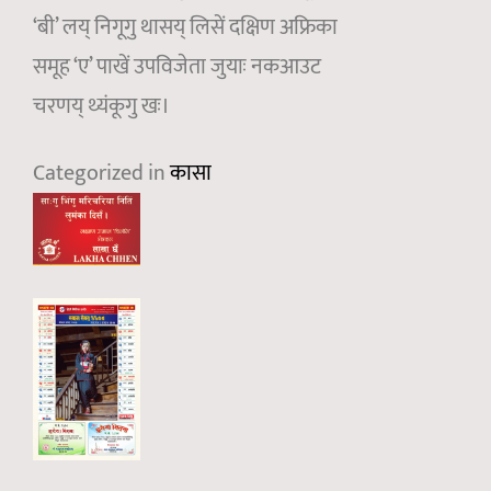
‘बी’ लय् निगूगु थासय् लिसें दक्षिण अफ्रिका
समूह ‘ए’ पाखें उपविजेता जुयाः नकआउट
चरणय् थ्यंकूगु खः।
Categorized in
कासा