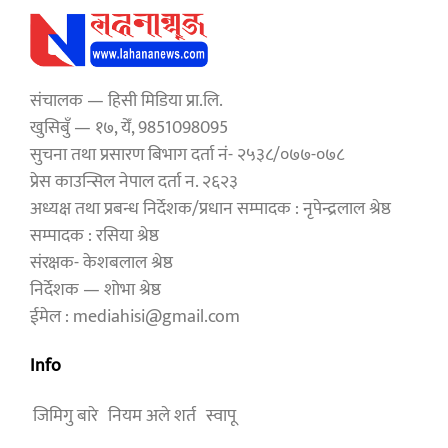
संचालक — हिसी मिडिया प्रा.लि.
खुसिबुँ — १७, येँ, 9851098095
सुचना तथा प्रसारण बिभाग दर्ता नं- २५३८/०७७-०७८
प्रेस काउन्सिल नेपाल दर्ता न. २६२३
अध्यक्ष तथा प्रबन्ध निर्देशक/प्रधान सम्पादक : नृपेन्द्रलाल श्रेष्ठ
सम्पादक : रसिया श्रेष्ठ
संरक्षक- केशबलाल श्रेष्ठ
निर्देशक — शोभा श्रेष्ठ
ईमेल : mediahisi@gmail.com
Info
जिमिगु बारे
नियम अले शर्त
स्वापू