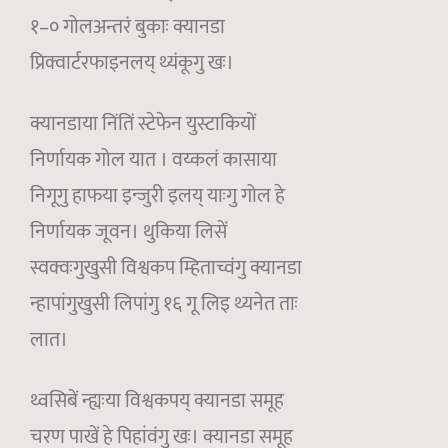
१–० गोलअन्तरं बुकाः क्यानडा
प्रिक्वार्टरफाइनलय् थ्यंकूगु खः।
क्यानडाया निंतिं स्टेफेन युस्टाकियों
निर्णायक गोल यात । वय्कलं कासाया
निगूगु हाफया इन्जुरी इलय् याःगु गोल हे
निर्णायक जूवन। थुकिया लिसें
स्वक्वःगुखुसी विश्वकप म्हिताच्वंगु क्यानडा
न्हापांगुखुसी लिपांगु १६ गू लिइ थ्यनेत ताः
लात।
थ्वसिबें न्ह्यःया विश्वकपय् क्यानडा समूह
चरण पाखें हे पिहांवंगु खः। क्यानडा समूह