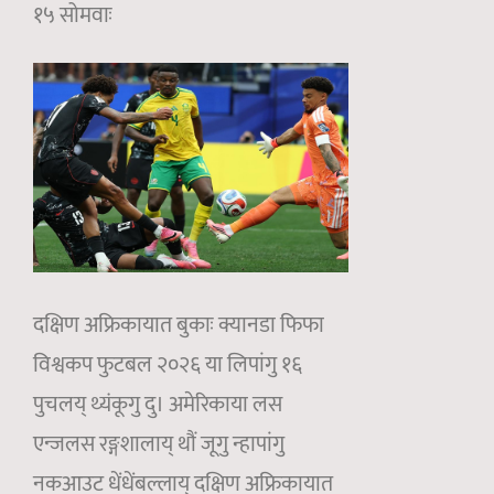
१५ सोमवाः
दक्षिण अफ्रिकायात बुकाः क्यानडा फिफा
विश्वकप फुटबल २०२६ या लिपांगु १६
पुचलय् थ्यंकूगु दु। अमेरिकाया लस
एन्जलस रङ्गशालाय् थौं जूगु न्हापांगु
नकआउट धेंधेंबल्लाय् दक्षिण अफ्रिकायात