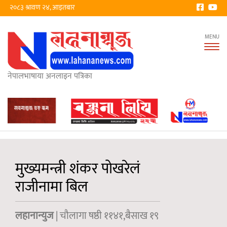
२०८३ श्रावण २४, आइतबार
Tog
nav
नेपालभाषाया अनलाइन पत्रिका
मुख्यमन्त्री शंकर पोखरेलं
राजीनामा बिल
लहानान्युज
| चौलागा षष्ठी ११४१,बैसाख १९