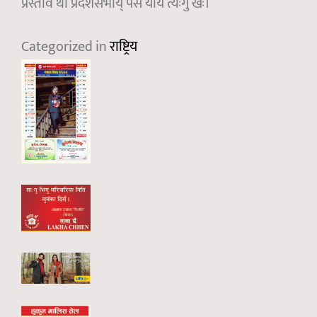
प्रस्ताव थौं प्रदेशसभाय् पेस याये त्यःगु खः।
Categorized in
राष्ट्रिय