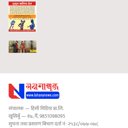
संचालक — हिसी मिडिया प्रा.लि.
खुसिबुँ — १७, येँ, 9851098095
सुचना तथा प्रसारण बिभाग दर्ता नं- २५३८/०७७-०७८