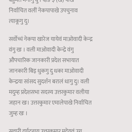
बहुमत मगागु दु । दाङ ३ (ख) पाखे
निर्वाचित वलीं नेकपापाखे उपचुनाव
त्याकूगु दु।
सर्वोच्चं नेकपा खारेज यायेवं माओवादी केन्द्र
वंगु खः । वली माओवादी केन्द्रे वंगु
औपचारिक जानकारी प्रदेश सभायात
जानकारी बिइ धुकगु दु धका माओवादी
केन्द्रया सांसद सुदर्शन बरालं धागु दु। वली
मदुम्ह प्रदेशसभा सदस्य उत्तरकुमार वलीया
जहान खः। उत्तरकुमार एमालेपाखे निर्वाचित
जुम्ह खः ।
सवारी दुर्घटनाय् उत्तरकुमार मदेयवं उगु