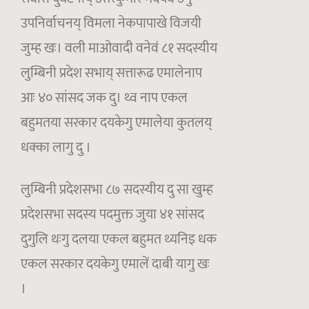
उपनिर्वाचनय् विमला नेकपापाखे विजयी
जुम्ह खः। वली माओवादी वनेवं ८१ सदस्यीय
लुम्बिनी प्रदेश सभाय् सत्तारूढ एमालेनाप
आः ४० सांसद जक दु। थ्व नाप एकल
बहुमतया सरकार दयकेगु एमालेया कुतलय्
धक्का लागु दु ।
लुम्बिनी प्रदेशसभा ८७ सदस्यीय दु सा खुम्ह
प्रदेशसभा सदस्य पदमुक्त जुया ४१ सांसद
दुगुलि थःगु दलया एकल बहुमत थ्यनिइ धक
एकल सरकार दयकेगु एमालें दाबी यागु खः
।