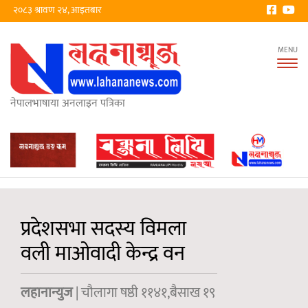
२०८३ श्रावण २४, आइतबार
Tog
nav
नेपालभाषाया अनलाइन पत्रिका
प्रदेशसभा सदस्य विमला
वली माओवादी केन्द्र वन
लहानान्युज
| चौलागा षष्ठी ११४१,बैसाख १९