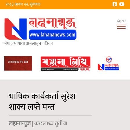
२०८३ श्रावण २२, शुक्रबार
Tog
nav
नेपालभाषाया अनलाइन पत्रिका
भाषिक कार्यकर्ता सुरेश
शाक्य लप्ते मन्त
लहानान्युज
| कछलाथ्व तृतीया