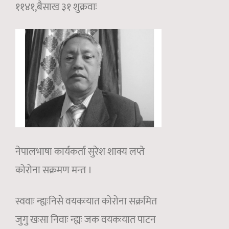
११४१,बैसाख ३१ शुक्रवाः
नेपालभाषा कार्यकर्ता सुरेश शाक्य लप्ते
कोरोना सक्रमण मन्त ।
स्ववाः न्ह्यःनिसे वयकःयात कोरोना सक्रमित
जुगु खःसा निवाः न्ह्यः जक वयकःयात पाटन