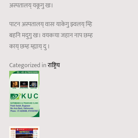
अस्पतालय् यकूगु खः।
पाटन अस्पतालय् वासः याकेगु झ्वलय् म्हि
बहनि मदुगु खः। वयकःया जहान नाप छम्ह
काय् छम्ह म्ह्याय् दु ।
Categorized in
राष्ट्रिय