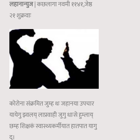
लहानान्युज
| कछलागा नवमी ११४१,जेष्ठ
२१ शुक्रवाः
कोरोना संक्रमित जुम्ह थः जहानया उपचार
यायेगु झ्वलय् लाप्रवाही जुगु धाःसे हुम्लाय्
छम्ह शिक्षकं स्वास्थ्यकर्मीयात हातपात यागु
दु।