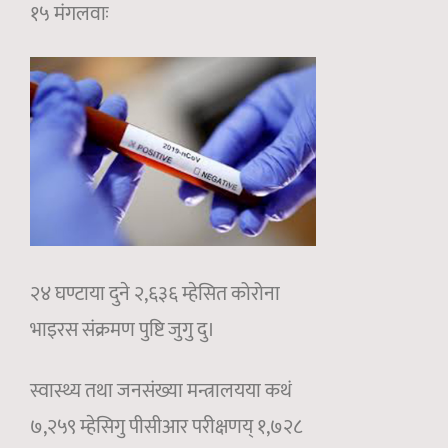
१५ मंगलवाः
२४ घण्टाया दुने २,६३६ म्हेसित कोरोना
भाइरस संक्रमण पुष्टि जुगु दु।
स्वास्थ्य तथा जनसंख्या मन्त्रालयया कथं
७,२५९ म्हेसिगु पीसीआर परीक्षणय् १,७२८