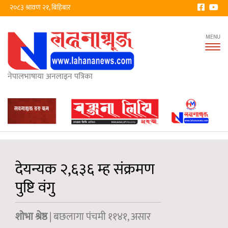
२०८३ श्रावण २१, बिहिबार
Tog
nav
नेपालभाषाया अनलाइन पत्रिका
देयन्यक २,६३६ म्ह संक्रमण
पुष्टि वंगु
शोभा श्रेष्ठ
| बछलागा पंचमी ११४१, असार