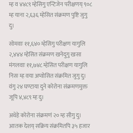
म्ह व ४४८९ म्हेसिगु एन्टिजेन परीक्षणय् ९०८
म्ह याना २,६३६ म्हेसित संक्रमण पुष्टि जुगु
दु।
सोमवाः ११,६४० म्हेसिगु परीक्षण यागुलि
२,४४४ म्हेसित संक्रमण खनेदुगु खःसा
मंगलवाः ११,७४८ म्हेसित परीक्षण यागुलि
निसः म्ह वया अप्वोसित संक्रमित जुगु दु।
वंगु २४ घण्टाया दुने कोरोना संक्रमणमुक्त
जूपि ४,४८९ म्ह दु।
अथेहे कोरोना संक्रमणं २० म्ह सीगु दु।
आःतक देशय् सक्रिय संक्रमितपि ३५ हजार