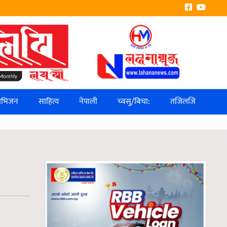
लिभिजन
साहित्य
नेपाली
च्वसु/बिचा:
तजिलजि