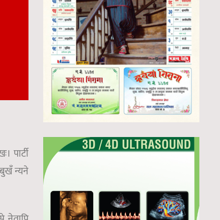
। पार्टी
ुखँ न्यने
े नेतापि