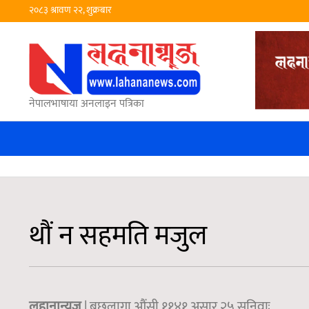
२०८३ श्रावण २२, शुक्रबार
नेपालभाषाया अनलाइन पत्रिका
थौं न सहमति मजुल
लहानान्युज
| बछलागा औंसी ११४१,असार २५ सनिवाः