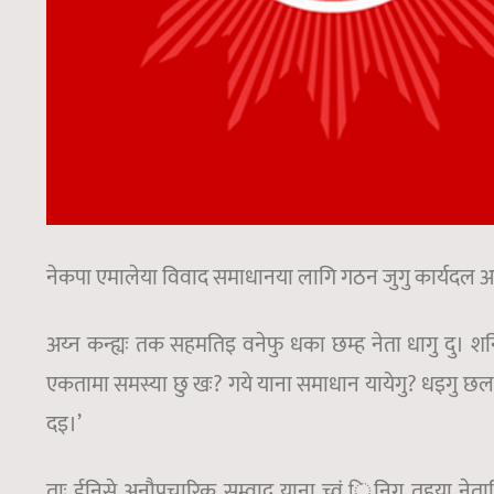
नेकपा एमालेया विवाद समाधानया लागि गठन जुगु कार्यदल अय
अय्न कन्ह्यः तक सहमतिइ वनेफु धका छम्ह नेता धागु दु। शनि
एकतामा समस्या छु खः? गये याना समाधान यायेगु? धइगु छलफल जु
दइ।’
ताः ईनिसे अनौपचारिक सम्वाद याना च्वं िनिगु तहया नेतापि