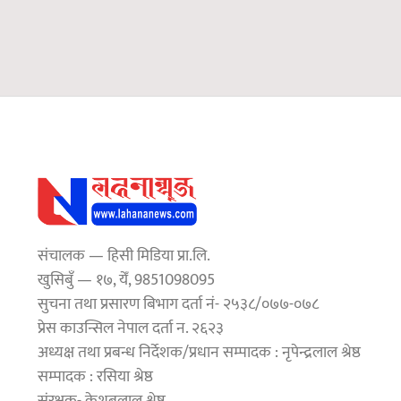
संचालक — हिसी मिडिया प्रा.लि.
खुसिबुँ — १७, येँ, 9851098095
सुचना तथा प्रसारण बिभाग दर्ता नं- २५३८/०७७-०७८
प्रेस काउन्सिल नेपाल दर्ता न. २६२३
अध्यक्ष तथा प्रबन्ध निर्देशक/प्रधान सम्पादक : नृपेन्द्रलाल श्रेष्ठ
सम्पादक : रसिया श्रेष्ठ