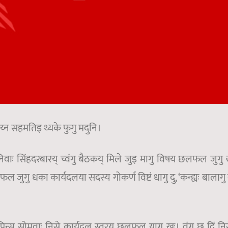
्न सहमतिइ थ्यके फुगु मदुनि।
वाः सिंहदरबारय् च्वंगु बैठकय् मिले जुइ मागु विषय छलफल जुगु खः
गु धका कार्यदलया सदस्य गोकर्ण विष्टं धागु दु, ‘कन्ह्यः बालागु ब
न्स सोमवाः निसे कार्यदल स्तरय् छलफल यागु खः। वंगु छु दिं निस