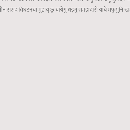
ाधीन संसद विघटनया मुद्दाय् छु यायेगु धइगु समझदारी याये मफुगुनि ख