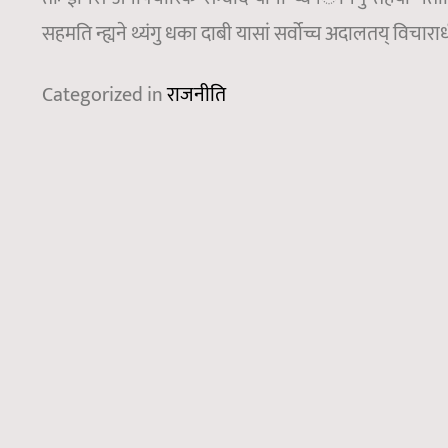
सहमति न्ह्यने थ्यंगु धका दाबी यासां सर्वोच्च अदालतय् विचार
Categorized in
राजनीति