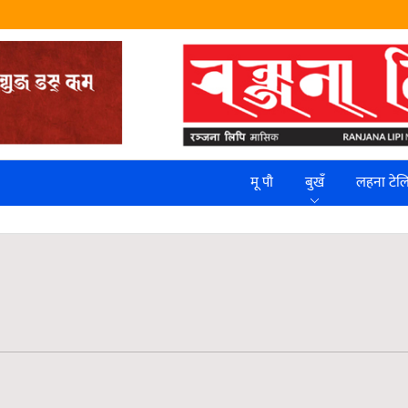
मू पौ
बुखँ
लहना टे