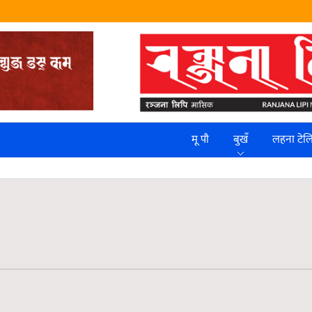
मू पौ
बुखँ
लहना टे