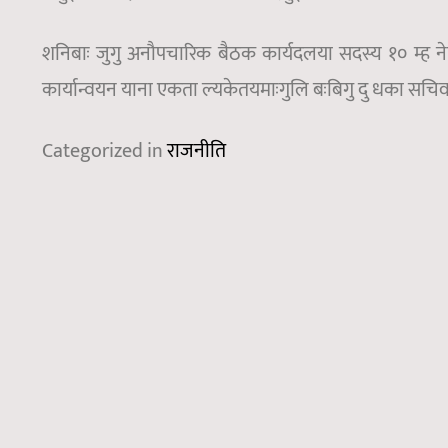
शनिबाः जुगु अनौपचारिक बैठक कार्यदलया सदस्य १० म्ह नेत
कार्यान्वयन याना एकता ल्यकेतयमाःगुलि बःबिगु दु धका सचिव वि
Categorized in
राजनीति