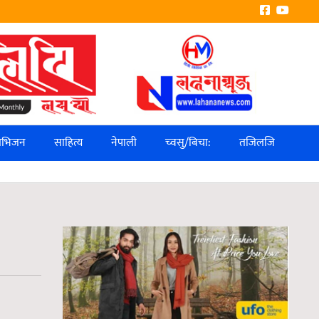
लिभिजन
साहित्य
नेपाली
च्वसु/बिचा:
तजिलजि