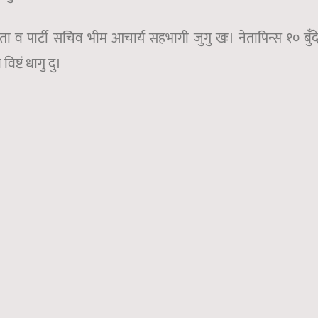
ा व पार्टी सचिव भीम आचार्य सहभागी जुगु खः। नेतापिन्स १० बुँ
ष्टं धागु दु।