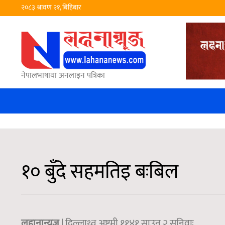
२०८३ श्रावण २१, बिहिबार
नेपालभाषाया अनलाइन पत्रिका
१० बुँदे सहमतिइ बःबिल
लहानान्युज
| दिल्लाथ्व अष्टमी ११४१,साउन २ सनिवाः