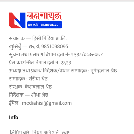
संचालक — हिसी मिडिया प्रा.लि.
खुसिबुँ — १७, येँ, 9851098095
सुचना तथा प्रसारण बिभाग दर्ता नं- २५३८/०७७-०७८
प्रेस काउन्सिल नेपाल दर्ता न. २६२३
अध्यक्ष तथा प्रबन्ध निर्देशक/प्रधान सम्पादक : नृपेन्द्रलाल श्रेष्ठ
सम्पादक : रसिया श्रेष्ठ
संरक्षक- केशबलाल श्रेष्ठ
निर्देशक — शोभा श्रेष्ठ
ईमेल : mediahisi@gmail.com
Info
जिमिगु बारे
नियम अले शर्त
स्वापू