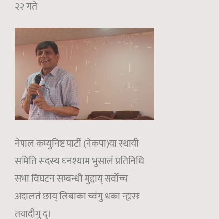
२२ गते
नेपाल कम्युनिष्ट पार्टी (नेकपा)या स्थायी
समिति सदस्य घनश्याम भुसालं प्रतिनिधि
सभा विघटन सम्बन्धी मुद्दाय् सर्वोच्च
अदालतं छाय् लिबाका च्वंगु धका न्ह्यसः
तयादीगु दु।