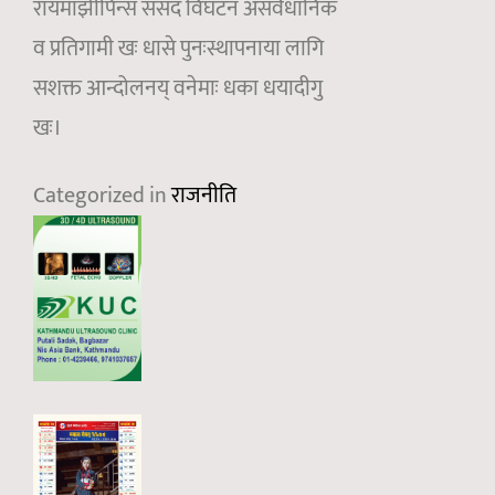
रायमाझीपिन्स संसद विघटन असंवैधानिक
व प्रतिगामी खः धासे पुनःस्थापनाया लागि
सशक्त आन्दोलनय् वनेमाः धका धयादीगु
खः।
Categorized in
राजनीति