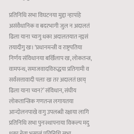
प्रतिनिधि सभा विघटनया मुद्दा न्हापांहे
असंवैधानिक व बदरभागी जुल न अदालतं
ढिला याना च्वःगु धका अदालतयात न्ह्यसं
तयादीगु खः। ‘प्रधानमन्त्री व राष्ट्रपतिया
निर्णय संविधानया बर्खिलाप खः, लोकतन्त्र,
वामपन्थ, समाजवादविरुद्धया प्रतिगामी व
सर्वसत्तावादी पलाः खः तर अदालतं छाय्
ढिला याना च्वन?’ संविधान, संघीय
लोकतान्त्रिक गणतन्त्र लगायतया
आन्दोलनपाखे वःगु उपलब्धी रक्षाया लागि
प्रतिनिधि सभा पुनःस्थापनाया विकल्प मदु
धका नेता भुसालं प्रतिनिधि सभा