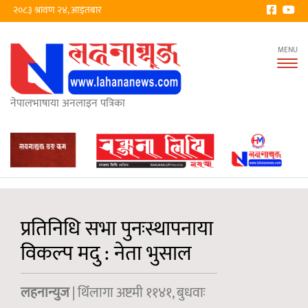
२०८३ श्रावण २४, आइतबार
Tog
nav
नेपालभाषाया अनलाइन पत्रिका
प्रतिनिधि सभा पुनःस्थापनाया
विकल्प मदु : नेता भुसाल
लहनान्युज
| थिंंलागा अष्टमी ११४१, बुधवाः