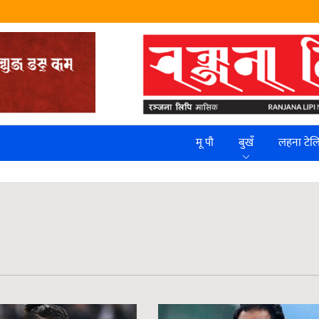
मू पौ
बुखँ
लहना टे