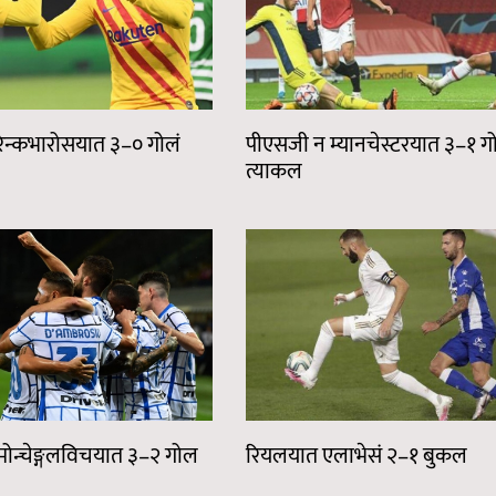
ेरेन्कभारोसयात ३–० गोलं
पीएसजी न म्यानचेस्टरयात ३–१ ग
त्याकल
 मोन्चेङ्गलविचयात ३–२ गोल
रियलयात एलाभेसं २–१ बुकल