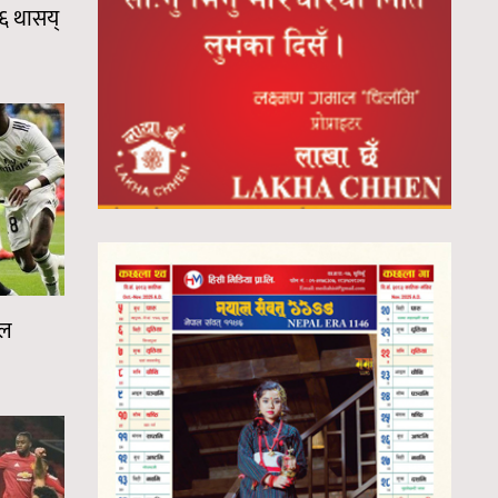
१६ थासय्
कल