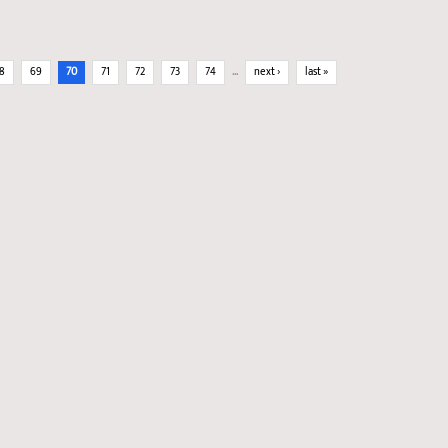
8
69
70
71
72
73
74
…
next ›
last »