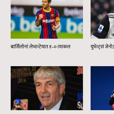
बार्सिलोनां लेभान्टेयात १–० त्याकल
युभेन्ट्सं ज