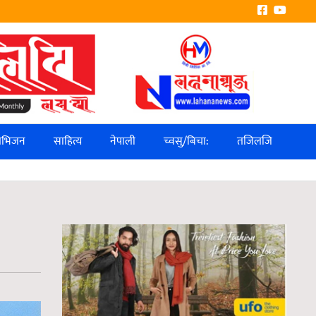
लिभिजन
साहित्य
नेपाली
च्वसु/बिचा:
तजिलजि