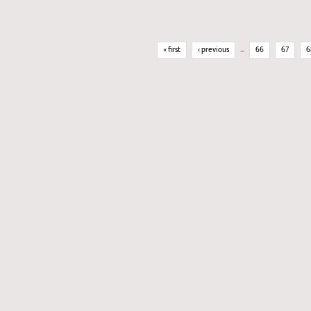
Pages
« first
‹ previous
…
66
67
6