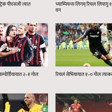
ट्रिकं पीएसजी त्यात
च्याम्पियन्स लिगय् रियल लिपागु 
वन
ाम्पोर्डियायात २–१ गोल
रियलं सेभियायात १–० गोल त्या