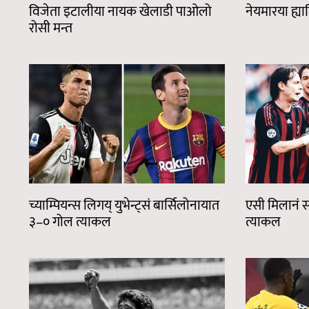
विजेता इटालीया नायक खेलाडी पाओलो
नेयमारया ह्या
रोसी मन्त
च्याम्पियन्स लिगय् युभेन्ट्सं बार्सिलोनायात
एसी मिलानं स
३–० गोल त्याकल
त्याकल