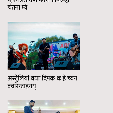
चेतना म्ये
अस्ट्रेलियां वयाः दिपक थः हे च्वन
क्वारेन्टाइनय्