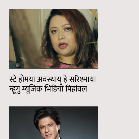
स्टे होमया अवस्थाय् हे सरिश्माया
न्हूगु म्यूजिक भिडियो पिहांवल