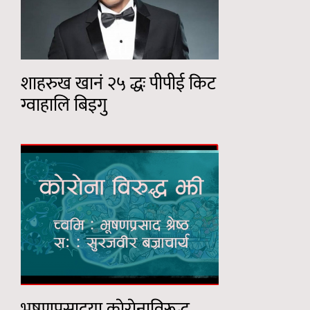
शाहरुख खानं २५ द्धः पीपीई किट
ग्वाहालि बिइगु
भूषणप्रसादया काेराेनाविरूद्ध