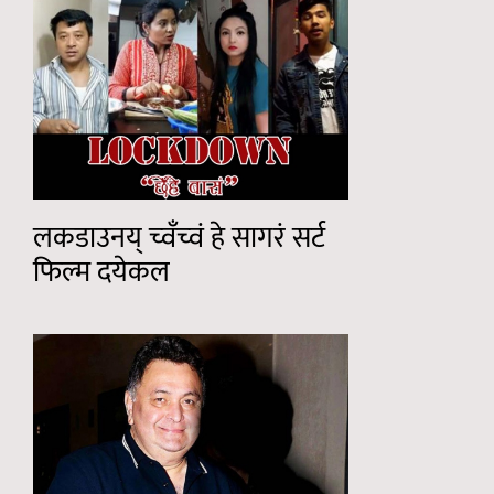
लकडाउनय् च्वँच्वं हे सागरं सर्ट
फिल्म दयेकल