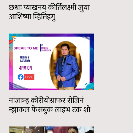
छधाः प्याखनय् कीर्तिलक्ष्मी जुया
आशिष्मा म्हितिइगु
नांजाःम्ह कोरीयोग्राफर रोजिनं
न्ह्याकल फेसबुक लाइभ टक शो