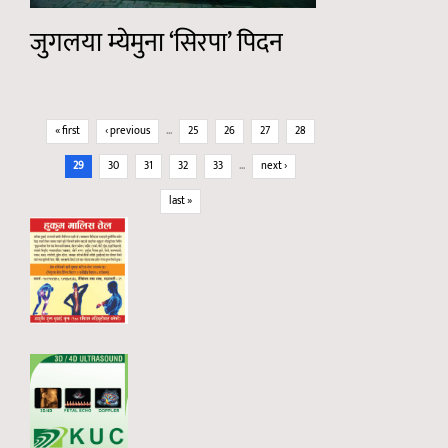
जुगलया म्येमुना ‘सिरपा’ पिदन
Pages
« first
‹ previous
…
25
26
27
28
29
30
31
32
33
…
next ›
last »