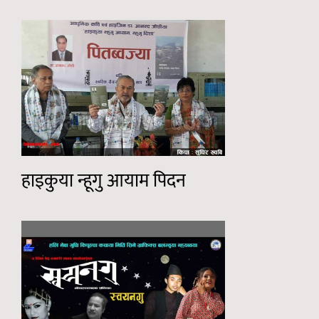
हाइकुया न्हूगु आयाम पिदन