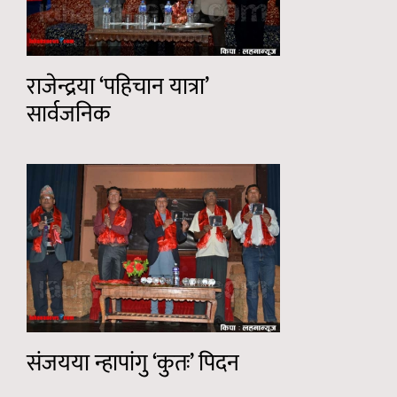
राजेन्द्रया ‘पहिचान यात्रा’
सार्वजनिक
संजयया न्हापांगु ‘कुतः’ पिदन