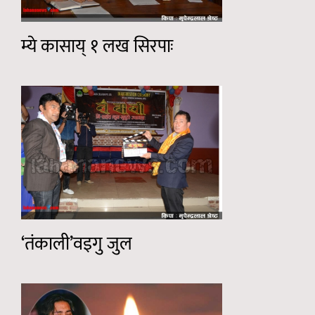
म्ये कासाय् १ लख सिरपाः
‘तंकाली’वइगु जुल