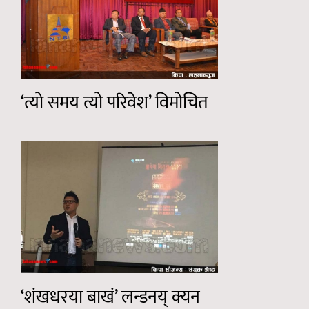
‘त्यो समय त्यो परिवेश’ विमोचित
‘शंखधरया बाखं’ लन्डनय् क्यन