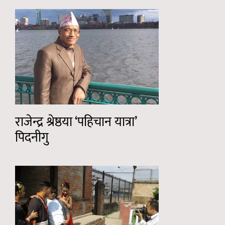
राजेन्द्र श्रेष्ठया ‘पहिचान यात्रा’
पिदनीगु