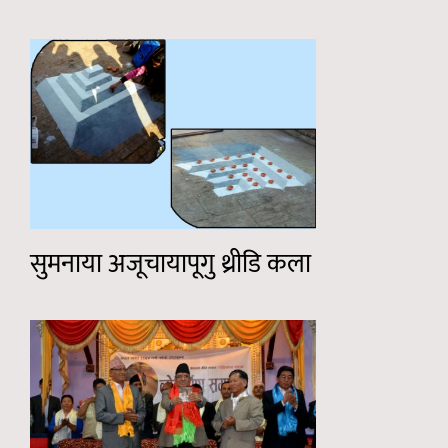
सुमनाया अजूचायापूगु थ्रीडि कला