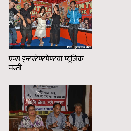
एम्स इन्टरटेण्टमेण्टया म्यूजिक
मस्ती