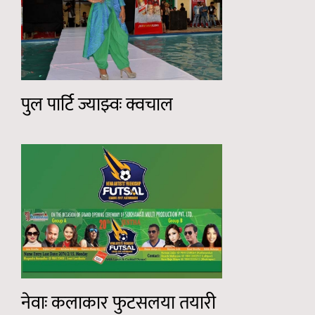
पुल पार्टि ज्याझ्वः क्वचाल
नेवाः कलाकार फुटसलया तयारी