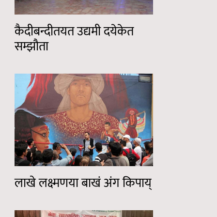
कैदीबन्दीतयत उद्यमी दयेकेत
सम्झौता
लाखे लक्ष्मणया बाखं अंग किपाय्