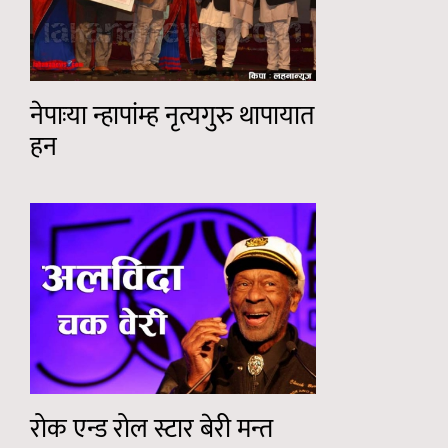
नेपाःया न्हापांम्ह नृत्यगुरु थापायात
हन
रोक एन्ड रोल स्टार बेरी मन्त