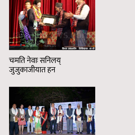
चःमति नेवाः सनिलय्
जुजुकाजीयात हन