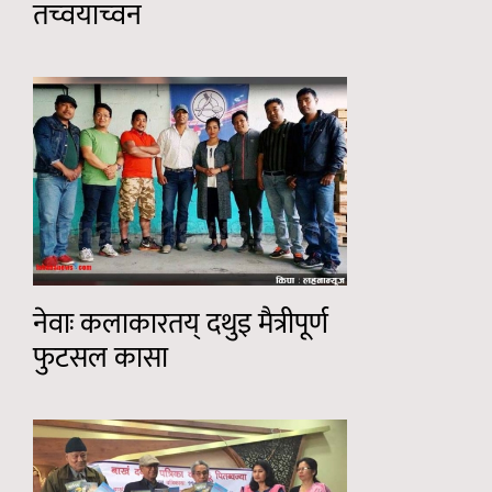
तच्वयाच्वन
नेवाः कलाकारतय् दथुइ मैत्रीपूर्ण
फुटसल कासा