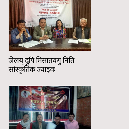
जेलय् दुपिं मिसातयगु नितिं
सांस्कृतिक ज्याझ्वः