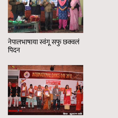
नेपालभाषाया स्वंगू सफु छक्वलं
पिदन