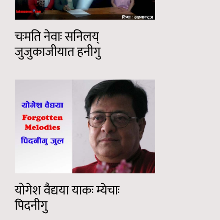
चःमति नेवाः सनिलय्
जुजुकाजीयात हनीगु
योगेश वैद्यया याकः म्येचाः
पिदनीगु