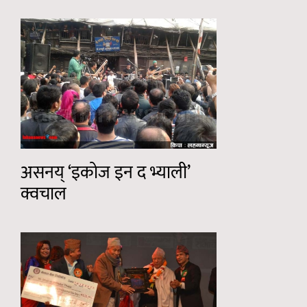
असनय् ‘इकोज इन द भ्याली’
क्वचाल