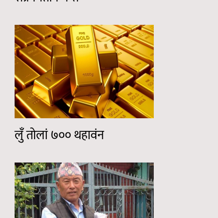
लुँ तोलां ७०० थहावंन