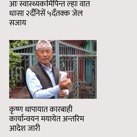
आः स्वास्थ्यकःमिपिन्त ल्हाः वात
धाःसा २दँनिसें ५दँतक्क जेल
सजाय
कृष्ण थापायात कारबाही
कार्यान्वयन मयायेत अन्तरिम
आदेश जारी