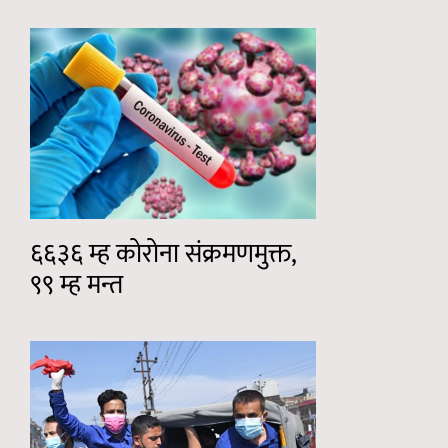
६६३६ म्ह कोरोना संक्रमणमुक्त,
९९ म्ह मन्त