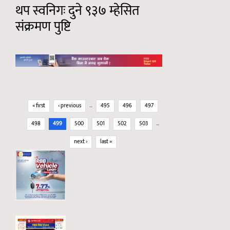
थप स्वनिगः दुने ९३७ म्हेसित
संक्रमण पुष्टि
Pages
« first
‹ previous
…
495
496
497
498
499
500
501
502
503
…
next ›
last »