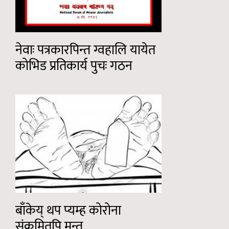
नेवाः पत्रकारपिन्त ग्वहालि यायेत
कोभिड प्रतिकार्य पुचः गठन
बाँकेय् थप प्यम्ह कोरोना
संक्रमितपि मन्त