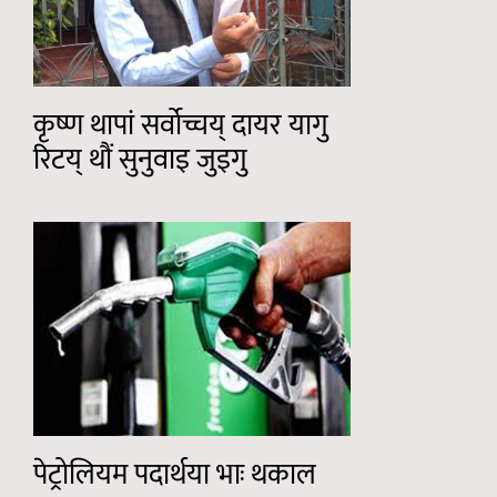
कृष्ण थापां सर्वोच्चय् दायर यागु
रिटय् थौं सुनुवाइ जुइगु
पेट्रोलियम पदार्थया भाः थकाल