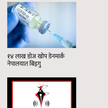
१४ लाख डोज खोप डेनमार्कं
नेपालयात बिइगु