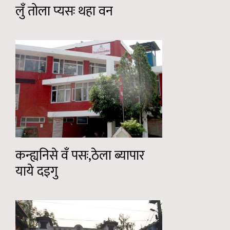
लुँ तोला प्यसः थहा वन
कन्ह्यनिसे वँ पसः,ठेला ब्यापार
याये दइगु