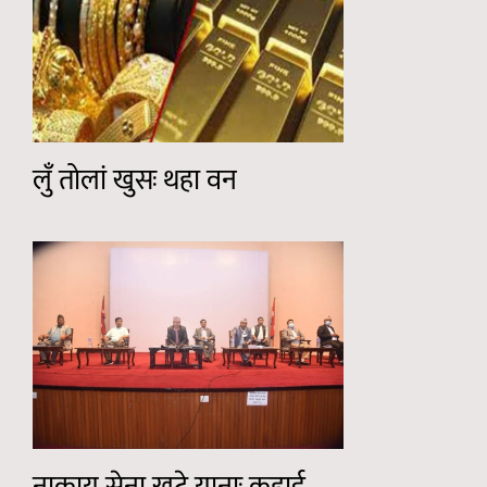
लुँ तोलां खुसः थहा वन