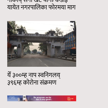
नाकाय् सेना खटे यानाः कडाई
यायेत नगरपालिका फोरमया माग
येँ ३००म्ह नाप स्वनिगलय्
३९६म्ह कोरोना संक्रमण