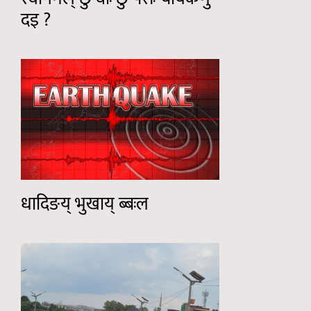
दइ ?
धादिङय् भुखाय् ब्बःल