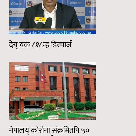
देय् यकं ८१८म्ह डिस्चार्ज
नेपालय् कोरोना संक्रमितपि ५०