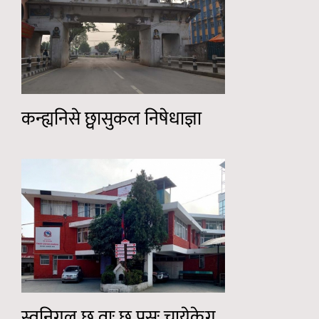
कन्ह्यनिसे छ्वासुकल निषेधाज्ञा
स्वनिगल् छु वाः छु पसः चायेकेगु