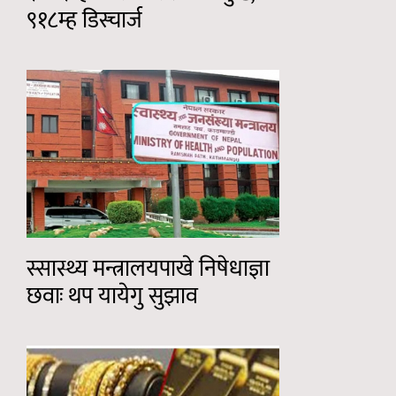
९१८म्ह डिस्चार्ज
स्सास्थ्य मन्त्रालयपाखे निषेधाज्ञा
छवाः थप यायेगु सुझाव