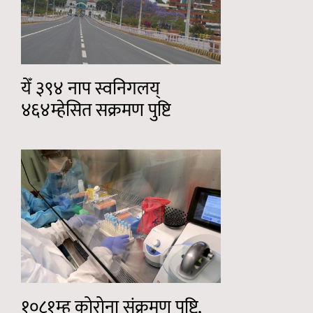
येँ ३९४ नाप स्वनिगलय्
४६४म्हेसित सक्रमण पुष्टि
१०८१म्ह कोरोना संक्रमण पुष्टि,