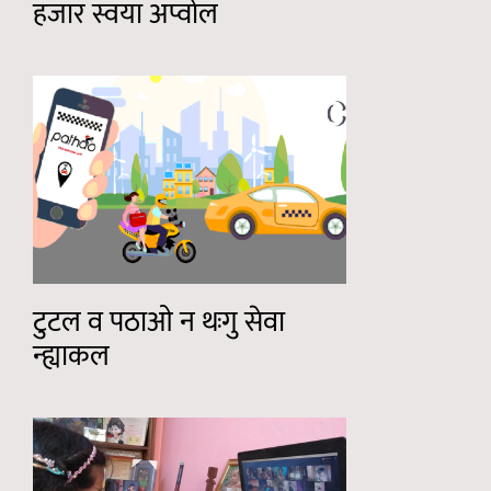
हजार स्वया अप्वोल
टुटल व पठाओ न थःगु सेवा
न्ह्याकल