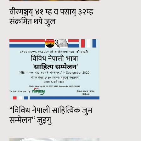
वीरगञ्जय् ४१ म्ह व पसाय् ३२म्ह
संक्रमित थपे जुल
“विविध नेपाली साहित्यिक जुम
सम्मेलन“ जुइगु