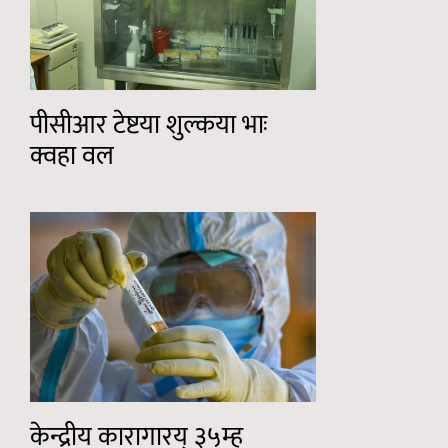
पीसीआर टेष्टया शुल्कया भाः
क्वहा वल
केन्द्रीय कारागारय् ३५म्ह