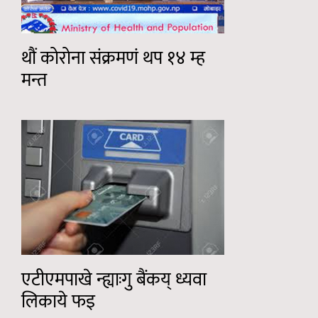
थौं कोरोना संक्रमणं थप १४ म्ह
मन्त
एटीएमपाखे न्ह्याःगु बैंकय् ध्यवा
लिकाये फइ