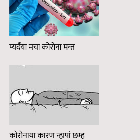
प्यदँया मचा कोरोना मन्त
कोरोनाया कारण न्हापां छम्ह