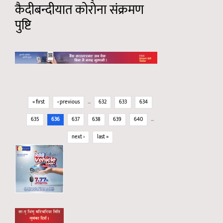
कैदीबन्दीयात कोरोना संक्रमण
पुष्टि
Pages
« first
‹ previous
…
632
633
634
635
636
637
638
639
640
…
next ›
last »