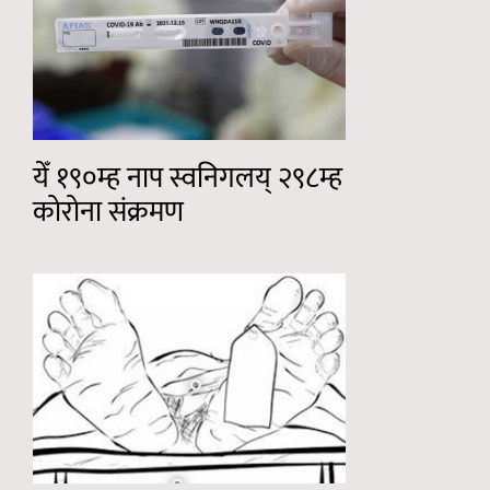
येँ १९०म्ह नाप स्वनिगलय् २९८म्ह
कोरोना संक्रमण