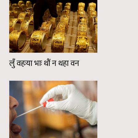
लुँ वहःया भाः थौं न थहा वन