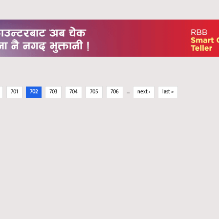
701
702
703
704
705
706
…
next ›
last »