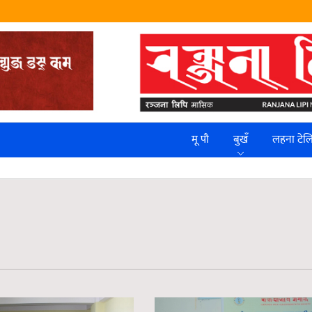
मू पौ
बुखँ
लहना टे