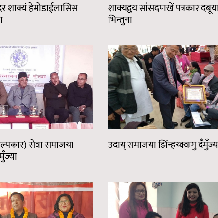
न्दर शाक्यं हेमोडाईलासिस
शाक्यद्वय सांसदपाखें पत्रकार दबूय
ा
भिन्तुना
िल्पकार) सेवा समाजया
उदाय् समाजया झिंन्हय्क्वःगु दँमुँज्य
मुँज्या