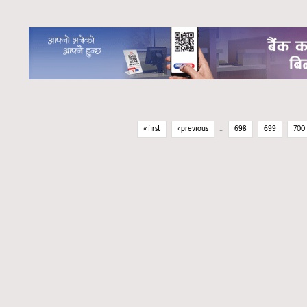
Pages
« first
‹ previous
…
698
699
700