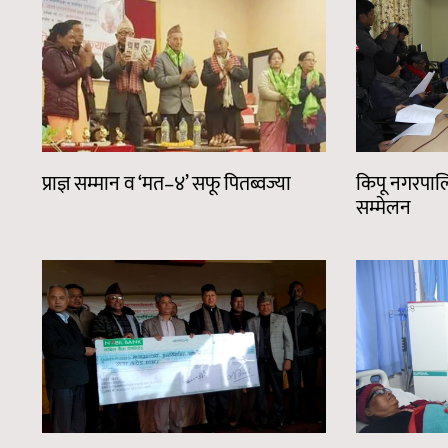
प्राज्ञ सम्मान व ‘मत–४’ सफू पितब्वज्या
किपू नगरपाल
सम्मेलन