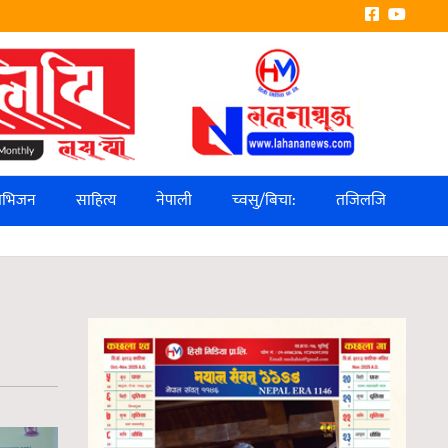
लिभिजन
साहित्य
नेपाली
च्वसु/बिचा:
तजिलजि