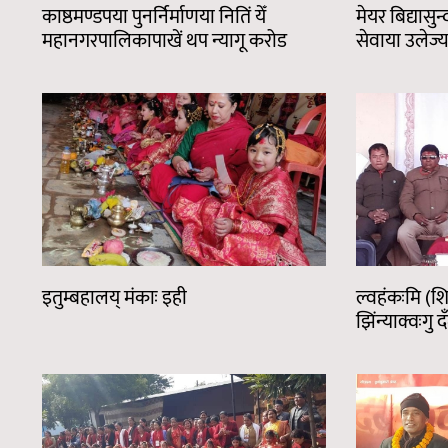
काष्ठमण्डपया पुनर्निर्माणया नितिं येँ
मेयर बिद्यासु
महानगरपालिकापाखें थप न्यागू करोड
सेवाया उलेज्य
इतुम्बहालय् मंकाः इही
ल्वहंकःमि (श
झिंन्याक्वःगु दँ