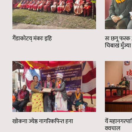
गैंडाकाेटय् मंकाः इहि
सः छगू फरक अ
चिबाखं मुँज्या
खोकना ज्येष्ठ नागरिकपिन्त हना
येँ महानगरपा
क्वचाल