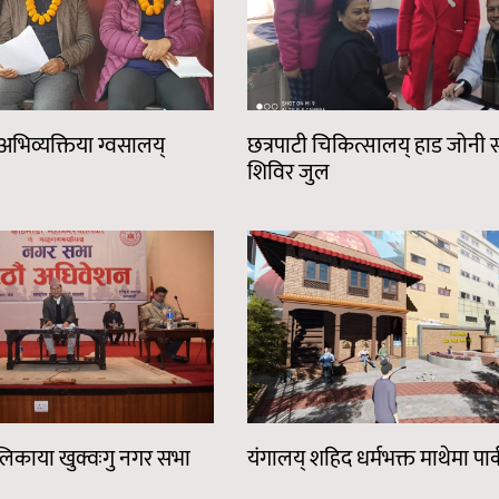
भिव्यक्तिया ग्वसालय्
छत्रपाटी चिकित्सालय् हाड जोनी स्
शिविर जुल
लिकाया खुक्वःगु नगर सभा
यंगालय् शहिद धर्मभक्त माथेमा पार्