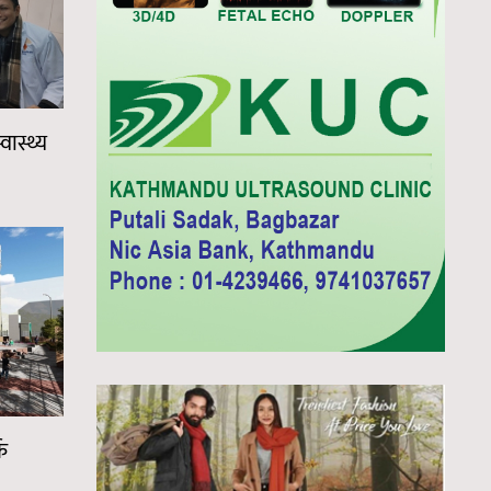
वास्थ्य
क