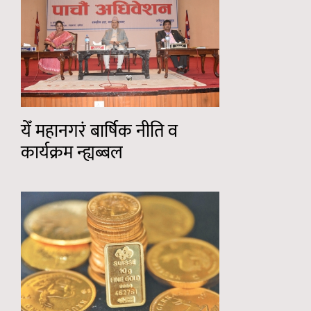
येँ महानगरं बार्षिक नीति व
कार्यक्रम न्ह्यब्बल