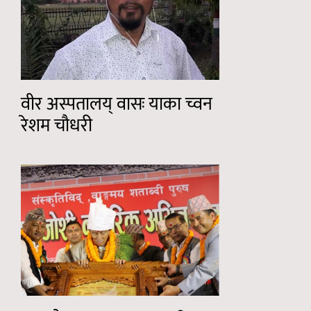
वीर अस्पतालय् वासः याका च्वन
रेशम चौधरी