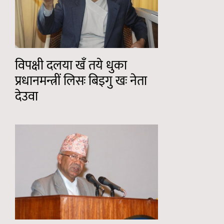
विपक्षी दलया खँ तये धुका
प्रधानमन्त्रीं लिसः बिइगु खः नेता
देउवा