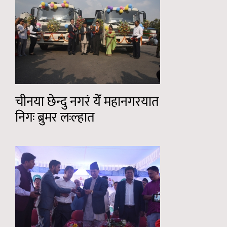
चीनया छेन्दु नगरं येँं महानगरयात
निगः ब्रुमर लःल्हात