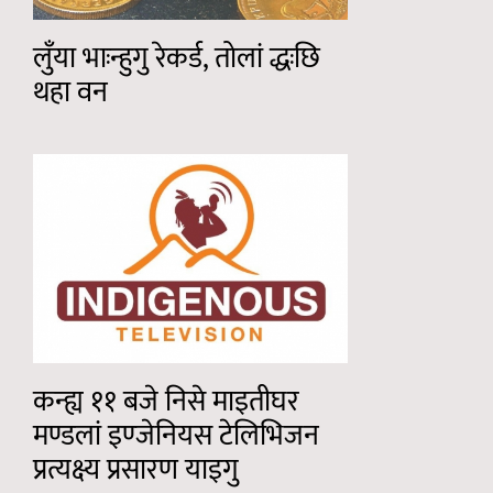
लुँया भाःन्हुगु रेकर्ड, तोलां द्धःछि
थहा वन
कन्ह्य ११ बजे निसे माइतीघर
मण्डलां इण्जेनियस टेलिभिजन
प्रत्यक्ष्य प्रसारण याइगु