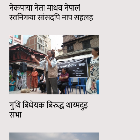
नेकपाया नेता माधव नेपालं
स्वनिगःया सांसदपि नाप सहलह
गुथि बिधेयक बिरुद्ध थाय्मदुइ
सभा