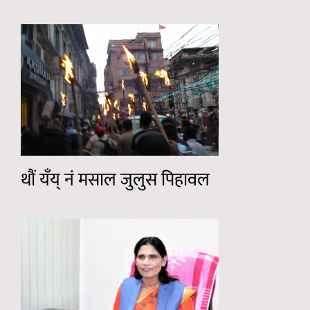
थौं यँय् नं मसाल जुलुस पिहावल