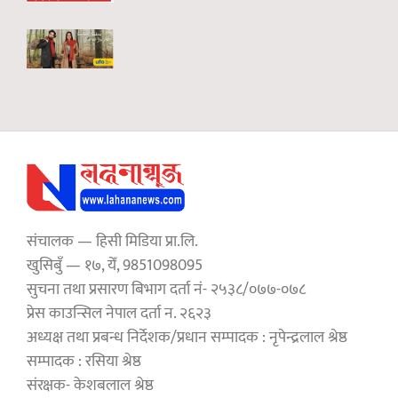
संचालक — हिसी मिडिया प्रा.लि.
खुसिबुँ — १७, येँ, 9851098095
सुचना तथा प्रसारण बिभाग दर्ता नं- २५३८/०७७-०७८
प्रेस काउन्सिल नेपाल दर्ता न. २६२३
अध्यक्ष तथा प्रबन्ध निर्देशक/प्रधान सम्पादक : नृपेन्द्रलाल श्रेष्ठ
सम्पादक : रसिया श्रेष्ठ
संरक्षक- केशबलाल श्रेष्ठ