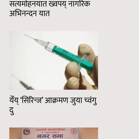
सत्यमोहनयात ख्वपय् नागरिक
अभिनन्दन यात
येँय् ‘सिरिन्ज’ आक्रमण जुया च्वंगु
दु