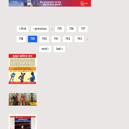
Pages
« first
‹ previous
…
735
736
737
738
739
740
741
742
743
…
next ›
last »