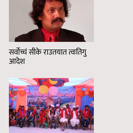
सर्वोच्चं सीके राउतयात त्वःतिगु
आदेश