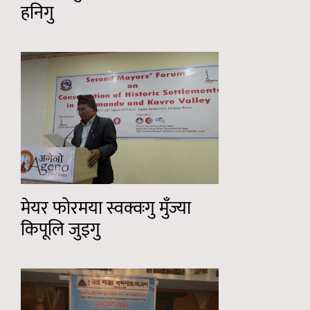
हनिगु
मेयर फोरमया स्वक्वःगु मुँज्या
किपूलि जुइगु