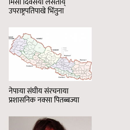
मिसा दिवसया लसताय्
उपराष्ट्रपतिपाखे भिंतुना
नेपाःया संघीय संरचनाया
प्रशासनिक नक्सा पितब्बज्या