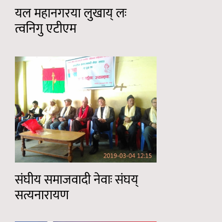
यल महानगरया लुखाय् लः
त्वनिगु एटीएम
संघीय समाजवादी नेवाः संघय्
सत्यनारायण