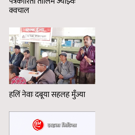
पत्रकारिता तालिम ज्याझ्वः
क्वचाल
हलिं नेवाः दबूया सहलह मुँज्या