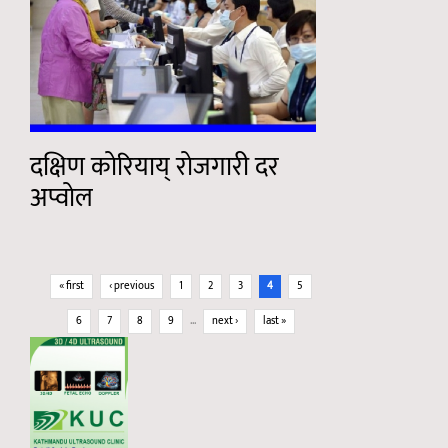
दक्षिण कोरियाय् रोजगारी दर
अप्वोल
Pages
« first
‹ previous
1
2
3
4
5
6
7
8
9
…
next ›
last »