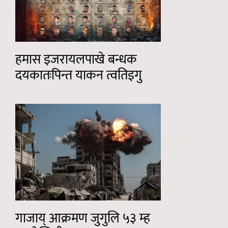
हमास इजरायलपाखे बन्धक
दयकातःपिन्त याकन त्वतिइगु
गाजाय् आक्रमण जुगुलि ५३ म्ह