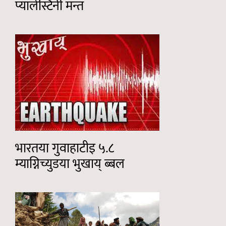
प्यालेस्टिनी मन्त
भारतया गुवाहाटीइ ५.८
म्याग्निच्युडया भुखाय् ब्बल