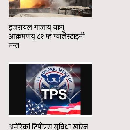
इजरायलं गाजाय् याःगु
आक्रमणय् ८१ म्ह प्यालेस्टाइनी
मन्त
अमेरिकां टिपीएस सुविधा खारेज