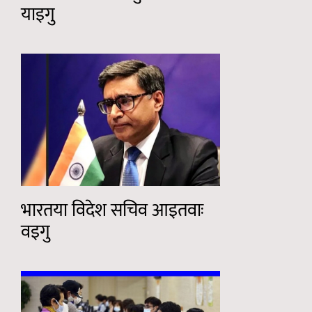
याइगु
भारतया विदेश सचिव आइतवाः
वइगु