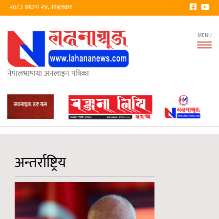
२०८३ श्रावण २४, आइतबार
Tog
nav
नेपालभाषाया अनलाइन पत्रिका
अन्तर्राष्ट्रिय