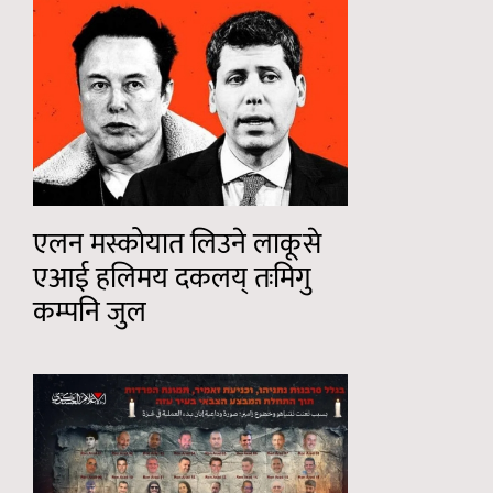
एलन मस्कोयात लिउने लाकूसे
एआई हलिमय दकलय् तःमिगु
कम्पनि जुल