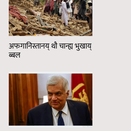
अफगानिस्तानय् थौ चान्ह्य भुखाय्
ब्बल