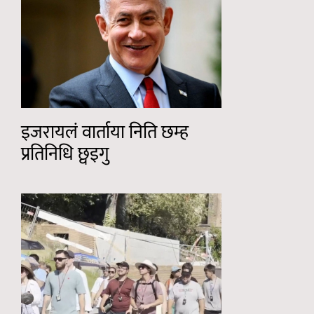
इजरायलं वार्ताया निति छम्ह
प्रतिनिधि छ्वइगु