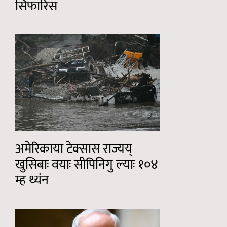
सिफारिस
अमेरिकाया टेक्सास राज्यय्
खुसिबाः वयाः सीपिनिगु ल्याः १०४
म्ह थ्यंन