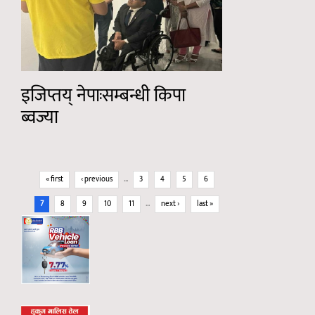
इजिप्तय् नेपाःसम्बन्धी किपा
ब्वज्या
Pages
« first
‹ previous
…
3
4
5
6
7
8
9
10
11
…
next ›
last »