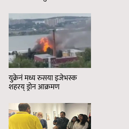
युक्रेनं मध्य रुसया इजेभस्क
शहरय् ड्रोन आक्रमण