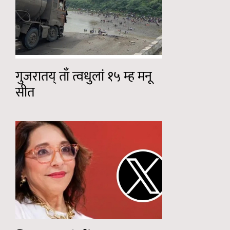
गुजरातय् ताँ त्वधुलां १५ म्ह मनू
सीत