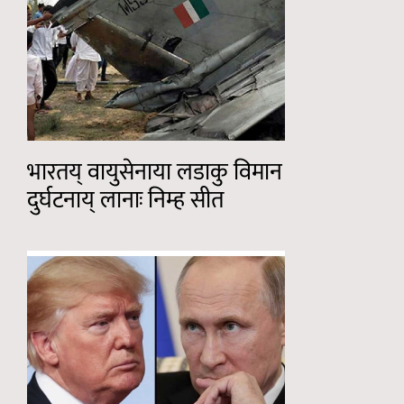
भारतय् वायुसेनाया लडाकु विमान
दुर्घटनाय् लानाः निम्ह सीत